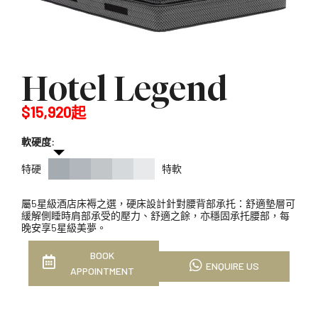
Hotel Legend
$15,920起
軟硬度:
特硬
特軟
屬5星級酒店床褥之選，硬床設計針對腰背部承托：舒適墊層可
緩解側睡時肩部承受的壓力、舒適之餘，亦穩固承托腰部，每
晚安享5星級美夢。
BOOK
ENQUIRE US
APPOINTMENT