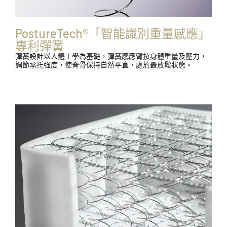
PostureTech®「智能識別重量感應」
專利彈簧
彈簧設計以人體工學為基礎，彈簧感應臂按身體重量及壓力，
調節承托強度，使脊骨保持自然平直，處於最放鬆狀態。