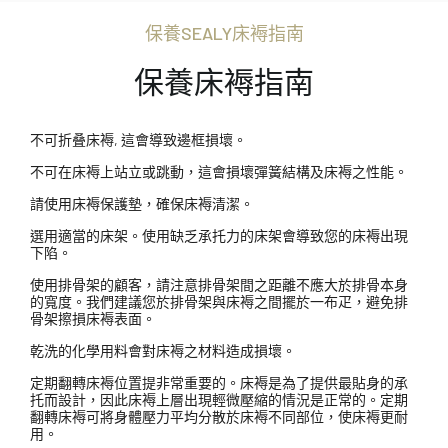
保養SEALY床褥指南
保養床褥指南
不可折叠床褥, 這會導致邊框損壞。
不可在床褥上站立或跳動，這會損壞彈簧結構及床褥之性能。
請使用床褥保護墊，確保床褥清潔。
選用適當的床架。使用缺乏承托力的床架會導致您的床褥出現
下陷。
使用排骨架的顧客，請注意排骨架間之距離不應大於排骨本身
的寬度。我們建議您於排骨架與床褥之間擺於一布疋，避免排
骨架擦損床褥表面。
乾洗的化學用料會對床褥之材料造成損壞。
定期翻轉床褥位置提非常重要的。床褥是為了提供最貼身的承
托而設計，因此床褥上層出現輕微壓縮的情況是正常的。定期
翻轉床褥可將身體壓力平均分散於床褥不同部位，使床褥更耐
用。