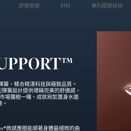
舒適墊層
材料
專利圍邊技術
SUPPORT™
專利彈簧，糅合精湛科技與極致品質。
T™專利彈簧設計提供堪稱完美的舒適感，
於市場獨樹一幟，成就宛如置身水面
驗。
Flex®微感應圈能順著身體最細微的曲