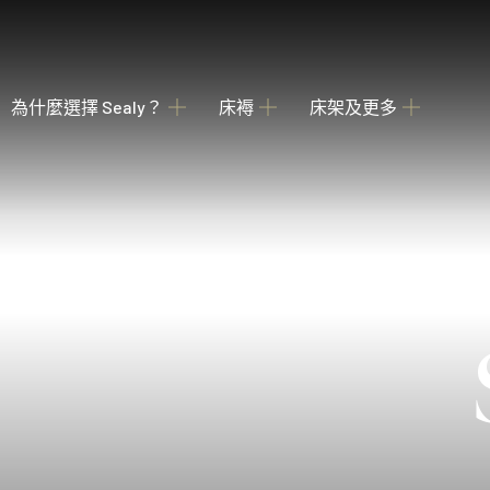
為什麼選擇 Sealy？
床褥
床架及更多
關於我們
瀏覽床褥
床架
睡枕
我們的歷史
為您甄選融合先進科技與功能的理想 Sealy 床墊
收納強大 德國配件
提供不同款式 
產業百年傳承
Posture Premier Collection
酒店合作項目
從此進入Sealy床褥的睡眠國度，享受護脊及舒服睡眠
全球五星級酒店的首選
PostureLux Collection
以專利科技打造持久的舒適承托，是物超所值之選。
Hotel Collection
無論在家在外，都擁有宛如身處5星級酒店的豪華睡眠