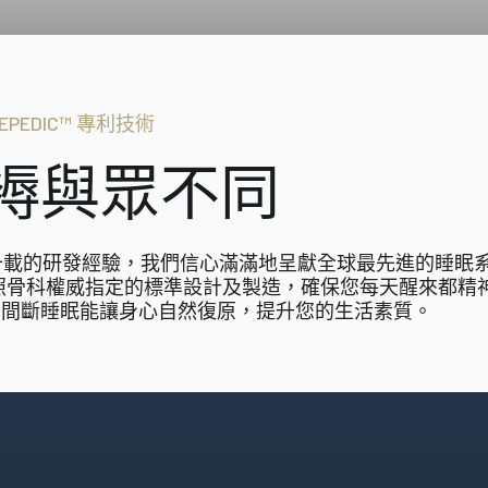
Connoisseur Collect
享受。
澳洲製造、體現突破性睡眠
Heritage Collection
匠心工藝配搭領先科技，造
REPEDIC™ 專利技術
褥與眾不同
數十載的研發經驗，我們信心滿滿地呈獻全球最先進的睡眠
，嚴格按照骨科權威指定的標準設計及製造，確保您每天醒來都精
無間斷睡眠能讓身心自然復原，提升您的生活素質。