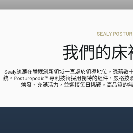
Hotel Signature Collection
置身五星級酒店般的至尊體驗，沉浸於極致奢華的酣眠
SEALY POSTU
我們的床
Sealy絲漣在睡眠創新領域一直處於領導地位。憑藉
統。Posturepedic™ 專利技術採用獨特的組件
煥發、充滿活力，並迎接每日挑戰。高品質的