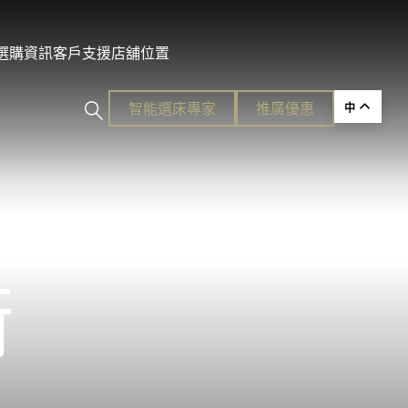
及選購資訊
客戶支援
店舖位置
智能選床專家​
推廣優惠
中
ction
術
的護脊睡眠
各種需要。
平易近人的奢華體驗。