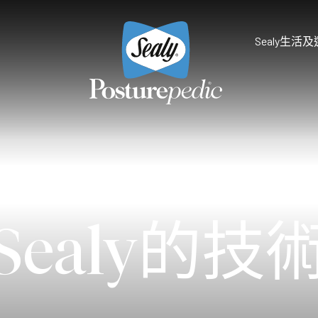
Sealy生活
為什麼選擇Sealy
床褥保護墊及被鋪
研究和開發
享受健康睡眠
天然物料 質感舒適
Sealy的技術
Palatial Crest Colle
Sealy的技
的全新體驗。
雙重堅固承托，帶給你尊貴
Premium Collection
完美平衡舒適與承托，滿足
Prestige Collection
體驗。
無與倫比的舒適愜意，締造