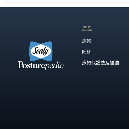
產品
床褥
睡枕
床褥保護墊及被鋪