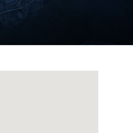
ion
科技的睡眠藝術，為您帶來奢適的酣睡時光。
就極致酣睡體驗。