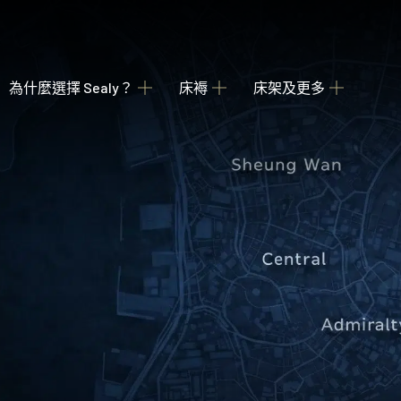
為什麼選擇 Sealy？
床褥
床架及更多
關於我們
瀏覽床褥
床架
睡枕
我們的歷史
為您甄選融合先進科技與功能的理想 Sealy 床墊
收納強大 德國配件
提供不同款式 
產業百年傳承
Posture Premier Collection
酒店合作項目
從此進入Sealy床褥的睡眠國度，享受護脊及舒服睡眠
全球五星級酒店的首選
PostureLux Collection
以專利科技打造持久的舒適承托，是物超所值之選。
Hotel Collection
無論在家在外，都擁有宛如身處5星級酒店的豪華睡眠