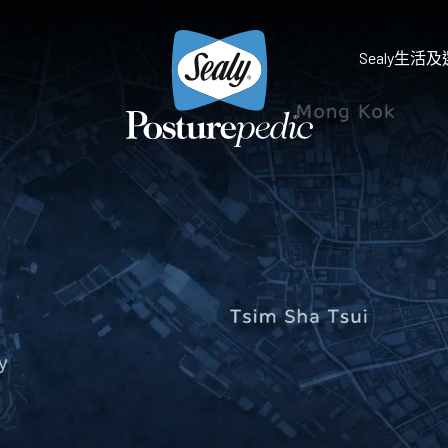
Sealy生活
為什麼選擇Sealy
床褥保護墊及被鋪
研究和開發
享受健康睡眠
天然物料 質感舒適
Sealy的技術
Palatial Crest Colle
的全新體驗。
雙重堅固承托，帶給你尊貴
Premium Collection
完美平衡舒適與承托，滿足
Prestige Collection
體驗。
無與倫比的舒適愜意，締造