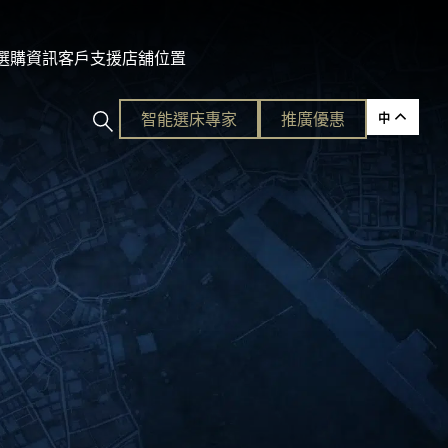
及選購資訊
客戶支援
店舖位置
智能選床專家​
推廣優惠
中
ction
的護脊睡眠
各種需要。
平易近人的奢華體驗。