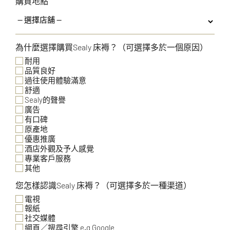
購買地點
為什麼選擇購買Sealy 床褥？（可選擇多於一個原因）
耐用
品質良好
過往使用體驗滿意
舒適
Sealy的聲譽
廣告
有口碑
原產地
優惠推廣
酒店外觀及予人感覺
專業客戶服務
其他
您怎樣認識Sealy 床褥？（可選擇多於一種渠道）
電視
報紙
社交媒體
網頁／搜尋引擎 e.g Google