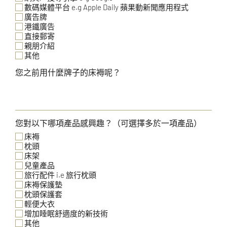
數碼媒體平台 e.g Apple Daily 蘋果動新聞應用程式
廣告牌
港鐵廣告
直接郵寄
親朋介紹
其他
您之前用什麼牌子的床褥呢？
您對以下哪項產品感興趣？（可選擇多於一項產品）
床褥
枕頭
床架
兒童產品
旅行配件 i.e 旅行枕頭
床褥保護墊
枕頭保護套
輕便大衣
增加睡眠舒適度的新技術
其他