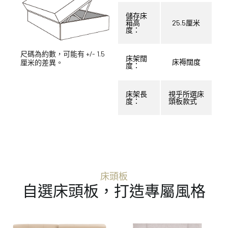
儲存床
箱高
25.5厘米
度：
尺碼為約數，可能有 +/- 1.5
床架闊
床褥闊度
厘米的差異。
度：
床架長
視乎所選床
度：
頭板款式
床頭板
自選床頭板，打造專屬風格