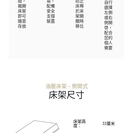
間，
易，
防止
自行
揭開
配備
床褥
選擇
床架
安全
於床
左側
即可
支撐
架開
或右
隨意
裝置
關時
側開
存放
移位
啓，
配合
您的
個人
需要
油壓床架 – 側開式
床架尺寸
床架高
33厘米
度：