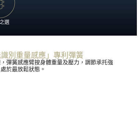
之選
®「智能識別重量感應」專利彈簧
礎，彈簧感應臂按身體重量及壓力，調節承托強
，處於最放鬆狀態。