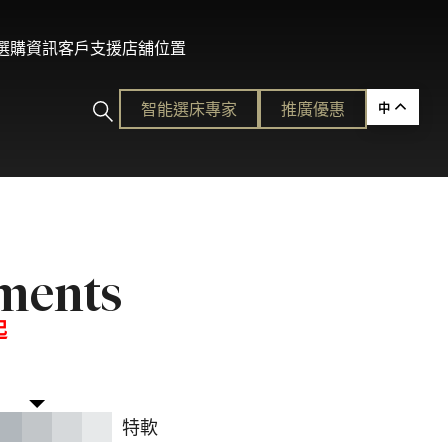
及選購資訊
客戶支援
店舖位置
智能選床專家​
推廣優惠
中
ction
ments
的護脊睡眠
起
各種需要。
平易近人的奢華體驗。
特軟
ion