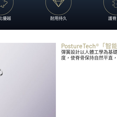
比優越
耐用持久
護脊
PostureTech
彈簧設計以人體工學為基
度，使脊骨保持自然平直