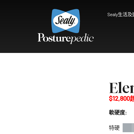
Sealy生活
為什麼選擇Sealy
床褥保護墊及被鋪
研究和開發
享受健康睡眠
天然物料 質感舒適
Sealy的技術
Palatial Crest Colle
Ele
的全新體驗。
雙重堅固承托，帶給你尊貴
$12,800
Premium Collection
完美平衡舒適與承托，滿足
軟硬度:
Prestige Collection
體驗。
無與倫比的舒適愜意，締造
特硬
Connoisseur Collect