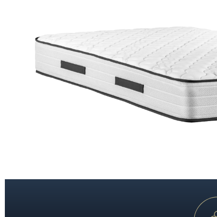
置身五星級酒店般的至尊體驗，沉浸於極致奢華的酣眠