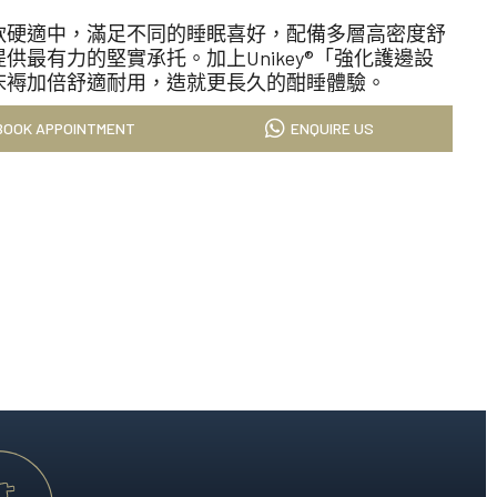
科技的睡眠藝術，為您帶來奢適的酣睡時光。
nts軟硬適中，滿足不同的睡眠喜好，配備多層高密度舒
供最有力的堅實承托。加上Unikey®「強化護邊設
床褥加倍舒適耐用，造就更長久的酣睡體驗。
就極致酣睡體驗。
BOOK APPOINTMENT
ENQUIRE US