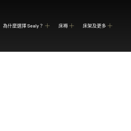
為什麼選擇 Sealy？
床褥
床架及更多
關於我們
瀏覽床褥
床架
睡枕
我們的歷史
為您甄選融合先進科技與功能的理想 Sealy 床墊
收納強大 德國配件
提供不同款式 
產業百年傳承
Posture Premier Collection
酒店合作項目
從此進入Sealy床褥的睡眠國度，享受護脊及舒服睡眠
全球五星級酒店的首選
PostureLux Collection
以專利科技打造持久的舒適承托，是物超所值之選。
Hotel Collection
無論在家在外，都擁有宛如身處5星級酒店的豪華睡眠
Hotel Signature Collection