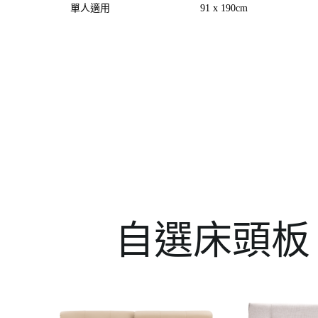
單人適用
91 x 190cm
自選床頭板