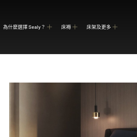
為什麼選擇 Sealy？
床褥
床架及更多
關於我們
瀏覽床褥
床架
睡枕
我們的歷史
為您甄選融合先進科技與功能的理想 Sealy 床墊
收納強大 德國配件
提供不同款式 
產業百年傳承
Posture Premier Collection
酒店合作項目
從此進入Sealy床褥的睡眠國度，享受護脊及舒服睡眠
全球五星級酒店的首選
PostureLux Collection
以專利科技打造持久的舒適承托，是物超所值之選。
Hotel Collection
無論在家在外，都擁有宛如身處5星級酒店的豪華睡眠
Hotel Signature Collection