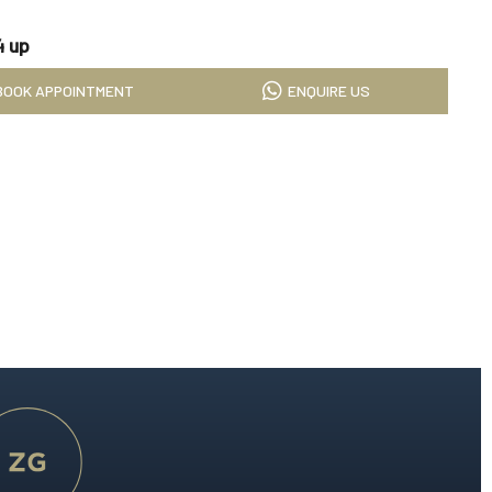
科技的睡眠藝術，為您帶來奢適的酣睡時光。
4 up
就極致酣睡體驗。
BOOK APPOINTMENT
ENQUIRE US