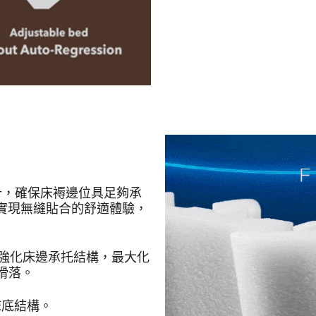
圍邊設計，確保床褥邊位具足夠承
架，實現無縫貼合的舒適體驗，
，更強化床邊承托結構，最大化
心滑落。
床底結構。