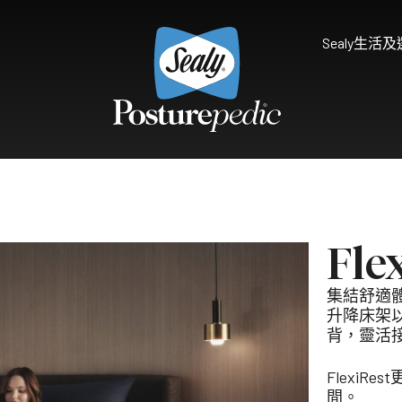
Sealy生活
為什麼選擇Sealy
床褥保護墊及被鋪
研究和開發
享受健康睡眠
天然物料 質感舒適
Sealy的技術
Palatial Crest Colle
Fl
的全新體驗。
雙重堅固承托，帶給你尊貴
集結舒適體
Premium Collection
升降床架
完美平衡舒適與承托，滿足
背，靈活
Prestige Collection
Flexi
體驗。
無與倫比的舒適愜意，締造
Connoisseur Collect
間。