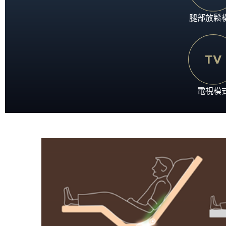
腿部放鬆
電視模