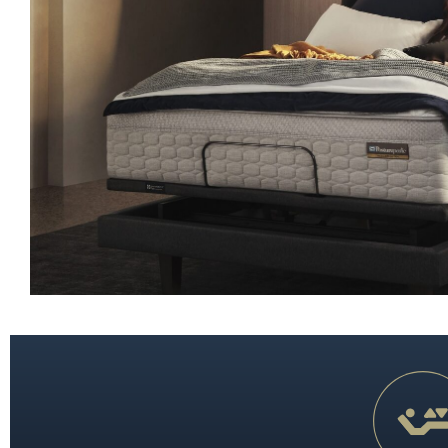
置身五星級酒店般的至尊體驗，沉浸於極致奢華的酣眠