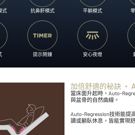
模式
抗鼻鼾模式
平躺模式
式
提示鬧鐘
安心夜燈
加倍舒適的秘訣 ‧ Auto
當床面升起時，Auto-Re
與盆骨的自然曲線。
Auto-Regressio
讀或躺臥休息，皆能實現