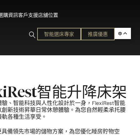
及選購資訊
客戶支援
店舖位置
智能選床專家​
推廣優惠
中
ction
exiRest智能升降床架
的護脊睡眠
驗、智能科技與人性化設計於一身，FlexiRest智能
以創新技術昇華日常休憩體驗。為您自然輕柔承托腰
各種需要。
接軌各種生活享受。
Rest更具備領先市場的儲物方案，為您優化睡房貯物空
平易近人的奢華體驗。
ion