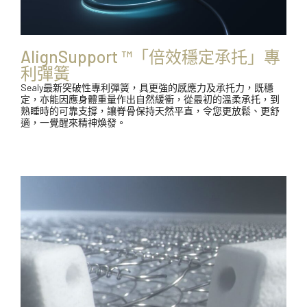
AlignSupport ™「倍效穩定承托」專
利彈簧
Sealy最新突破性專利彈簧，具更強的感應力及承托力，既穩
定，亦能因應身體重量作出自然緩衝，從最初的溫柔承托，到
熟睡時的可靠支撐，讓脊骨保持天然平直，令您更放鬆、更舒
適，一覺醒來精神煥發。