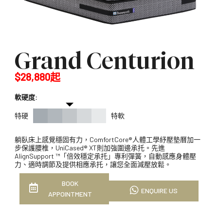
Grand Centurion
$28,880起
軟硬度:
特硬
特軟
躺臥床上感覺穩固有力，ComfortCore®人體工學紓壓墊曆加一
步保護腰椎，UniCased® XT則加強圍邊承托。先進
AlignSupport ™「倍效穩定承托」專利彈簧，自動感應身體壓
力、適時調節及提供相應承托，讓您全面減壓放鬆。
BOOK
ENQUIRE US
APPOINTMENT