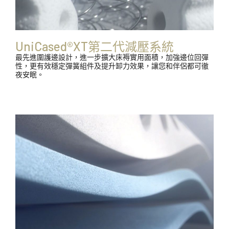
UniCased®XT第二代減壓系統
最先進圍護邊設計，進一步擴大床褥實用面積，加強邊位回彈
性，更有效穩定彈簧組件及提升卸力效果，讓您和伴侶都可徹
夜安眠。