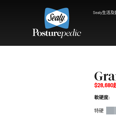
Sealy生活
為什麼選擇Sealy
床褥保護墊及被鋪
研究和開發
享受健康睡眠
天然物料 質感舒適
Sealy的技術
Palatial Crest Colle
Gra
的全新體驗。
雙重堅固承托，帶給你尊貴
$28,680
Premium Collection
完美平衡舒適與承托，滿足
軟硬度:
Prestige Collection
體驗。
無與倫比的舒適愜意，締造
特硬
Connoisseur Collect