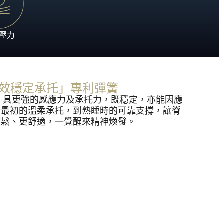
壓力
 ™「倍效穩定承托」專利彈簧
彈簧，具更強的感應力及承托力，既穩定，亦能因應
從最初的溫柔承托，到熟睡時的可靠支撐，讓脊
放鬆、更舒適，一覺醒來精神煥發。