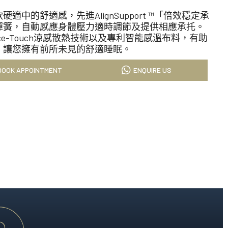
科技的睡眠藝術，為您帶來奢適的酣睡時光。
硬適中的舒適感，先進AlignSupport ™「倍效穩定承
彈簧，自動感應身體壓力適時調節及提供相應承托。
ce-Touch涼感散熱技術以及專利智能感溫布料，有助
就極致酣睡體驗。
，讓您擁有前所未見的舒適睡眠。
BOOK APPOINTMENT
ENQUIRE US