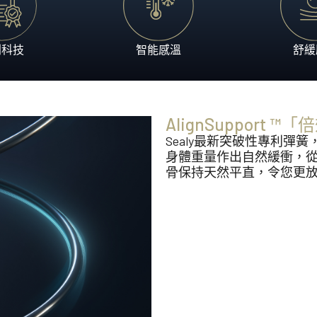
利科技
智能感溫
舒緩
AlignSupport
Sealy最新突破性專利
身體重量作出自然緩衝，
骨保持天然平直，令您更