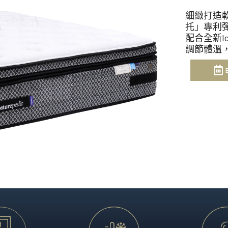
享受。
澳洲製造、體現突破性睡眠
細緻打造軟
Heritage Collection
托」專利
配合全新I
匠心工藝配搭領先科技，造
調節體溫