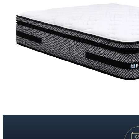
置身五星級酒店般的至尊體驗，沉浸於極致奢華的酣眠