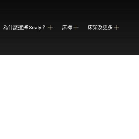
為什麼選擇 Sealy？
床褥
床架及更多
關於我們
瀏覽床褥
床架
睡枕
我們的歷史
為您甄選融合先進科技與功能的理想 Sealy 床墊
收納強大 德國配件
提供不同款式 
產業百年傳承
Posture Premier Collection
酒店合作項目
從此進入Sealy床褥的睡眠國度，享受護脊及舒服睡眠
全球五星級酒店的首選
PostureLux Collection
以專利科技打造持久的舒適承托，是物超所值之選。
Hotel Collection
無論在家在外，都擁有宛如身處5星級酒店的豪華睡眠
Hotel Signature Collection