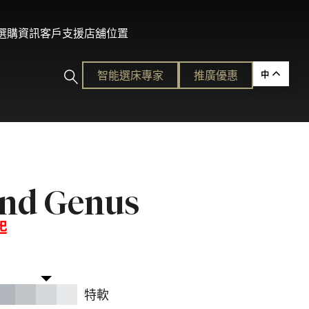
及選購資訊
客戶支援
店舖位置
智能選床專家​
推廣優惠
中
ction
nd Genus
的護脊睡眠
起
各種需要。
平易近人的奢華體驗。
特軟
ion