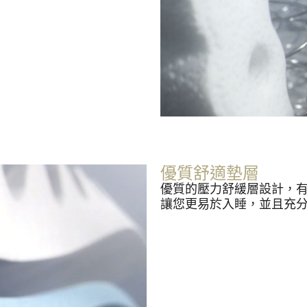
優質舒適墊層
優質的壓力舒緩層設計，
讓您更易於入睡，並且充