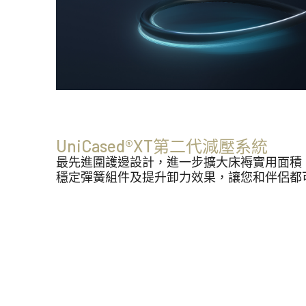
UniCased®XT第二代減壓系統
最先進圍護邊設計，進一步擴大床褥實用面積
穩定彈簧組件及提升卸力效果，讓您和伴侶都