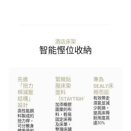
酒店床架
智能慳位收納
先進
緊緻貼
專為
「扭力
服床架
SEALY床
桿減壓
面料
褥而設
結構」
（STAYTIGHT）
有效帶走
濕氣並減
設計
加添橡膠
少耗損，
圖案的布
高性能鋼
提高床褥
料，輕易
料製成的
耐用度高
固定床褥
扭力桿，
達30%
及床單，
可分散身
整理床鋪
體重量和