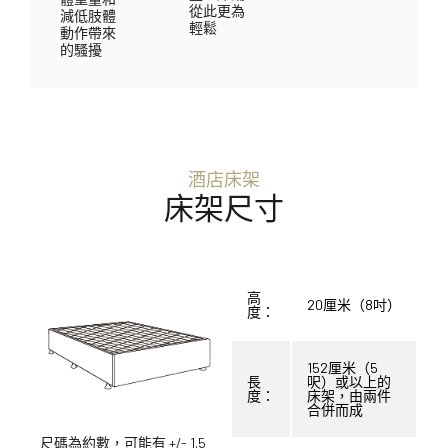
從此更為
減低肢體
輕鬆
動作帶來
的騷擾
酒店床架
床架尺寸
高
20厘米（8吋）
度：
152厘米（5
長
呎）或以上的
度：
床架，由兩件
合併而成
尺碼為約數，可能有 +/- 1.5