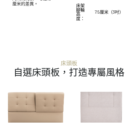
厘米的差異。
床架
腳輪
7.5厘米（3吋）
高
度：
床頭板
自選床頭板，打造專屬風格