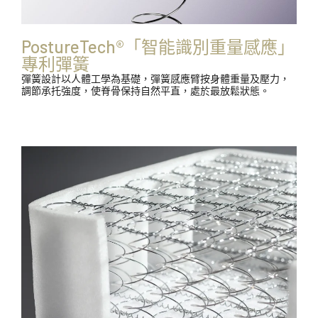
PostureTech®「智能識別重量感應」
專利彈簧
彈簧設計以人體工學為基礎，彈簧感應臂按身體重量及壓力，
調節承托強度，使脊骨保持自然平直，處於最放鬆狀態。