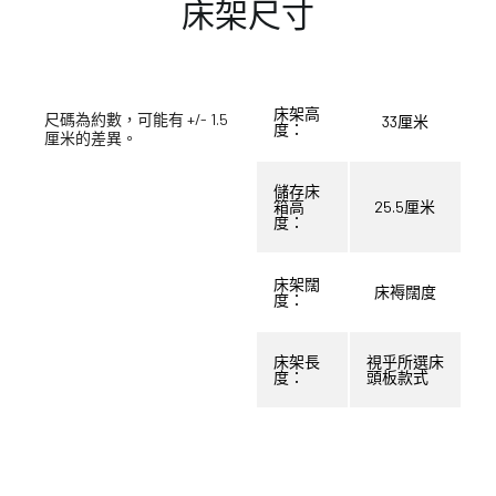
床架尺寸
床架高
尺碼為約數，可能有 +/- 1.5
33厘米
度：
厘米的差異。
儲存床
箱高
25.5厘米
度：
床架闊
床褥闊度
度：
床架長
視乎所選床
度：
頭板款式