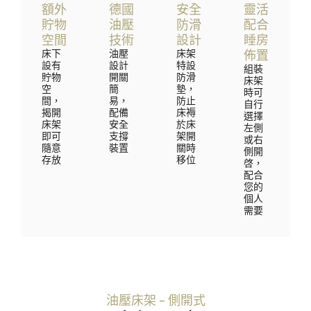
額外
德國
安全
靈活
貯物
油壓
防滑
配合
空間
技術
設計
睡房
床下
油壓
床架
佈置
設有
設計
特設
組裝
貯物
開關
防滑
床架
空
簡
墊，
時可
間，
易，
防止
自行
揭開
配備
床褥
選擇
床架
安全
於床
左側
即可
支撐
架開
或右
隨意
裝置
關時
側開
存放
移位
啓，
配合
您的
個人
需要
油壓床架 – 側開式