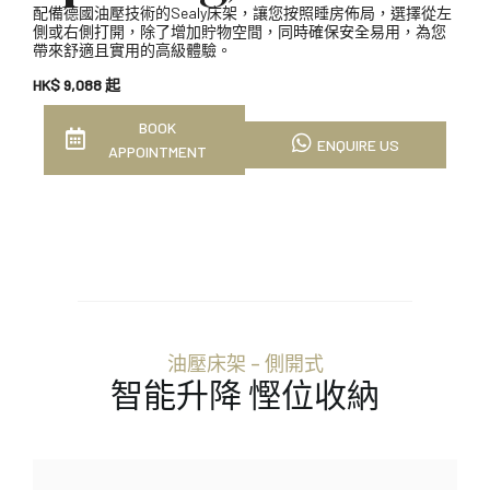
配備德國油壓技術的Sealy床架，讓您按照睡房佈局，選擇從左
側或右側打開，除了增加貯物空間，同時確保安全易用，為您
帶來舒適且實用的高級體驗。
HK$ 9,088 起
BOOK
ENQUIRE US
APPOINTMENT
油壓床架 – 側開式
智能升降 慳位收納