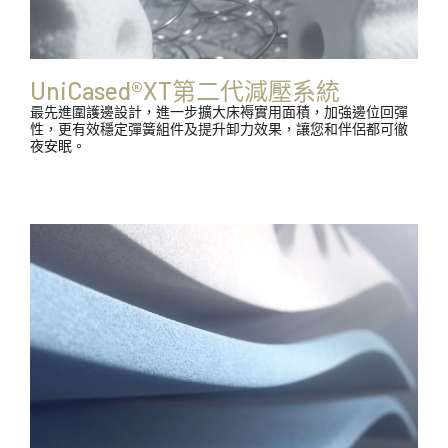
UniCased®XT第二代減壓系統
最先進圍護邊設計，進一步擴大床褥實用面積，加強邊位回彈
性，更有效穩定彈簧組件及提升卸力效果，讓您和伴侶都可徹
夜安眠。