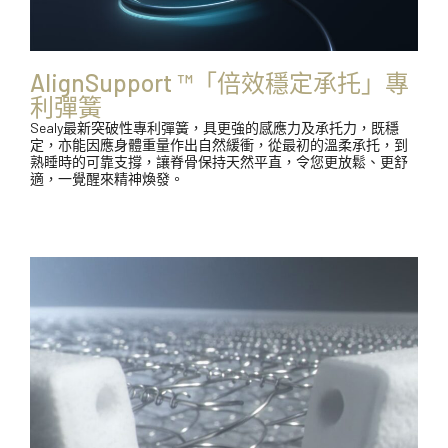
AlignSupport ™「倍效穩定承托」專
利彈簧
Sealy最新突破性專利彈簧，具更強的感應力及承托力，既穩
定，亦能因應身體重量作出自然緩衝，從最初的溫柔承托，到
熟睡時的可靠支撐，讓脊骨保持天然平直，令您更放鬆、更舒
適，一覺醒來精神煥發。