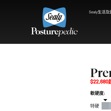
Sealy生活
為什麼選擇Sealy
床褥保護墊及被鋪
研究和開發
享受健康睡眠
天然物料 質感舒適
Sealy的技術
Palatial Crest Colle
Pre
的全新體驗。
雙重堅固承托，帶給你尊貴
$22,680
Premium Collection
完美平衡舒適與承托，滿足
軟硬度:
Prestige Collection
體驗。
無與倫比的舒適愜意，締造
特硬
Connoisseur Collect