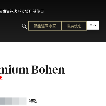
及選購資訊
客戶支援
店舖位置
智能選床專家​
推廣優惠
中
ction
mium Bohen
的護脊睡眠
起
各種需要。
平易近人的奢華體驗。
特軟
ion