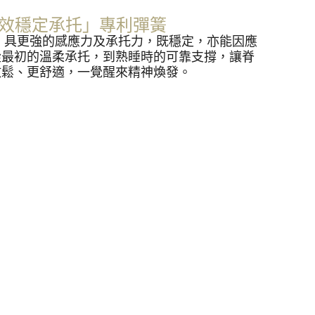
 ™「倍效穩定承托」專利彈簧
彈簧，具更強的感應力及承托力，既穩定，亦能因應
從最初的溫柔承托，到熟睡時的可靠支撐，讓脊
放鬆、更舒適，一覺醒來精神煥發。