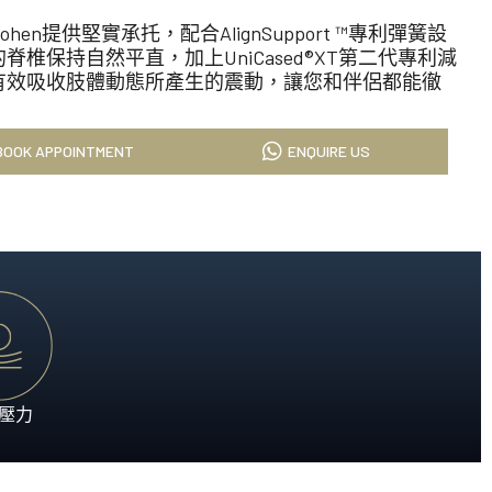
科技的睡眠藝術，為您帶來奢適的酣睡時光。
m Bohen提供堅實承托，配合AlignSupport ™專利彈簧設
脊椎保持自然平直，加上UniCased®XT第二代專利減
有效吸收肢體動態所產生的震動，讓您和伴侶都能徹
就極致酣睡體驗。
BOOK APPOINTMENT
ENQUIRE US
壓力