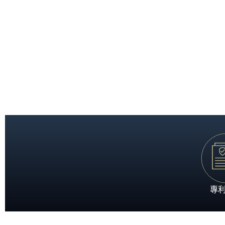
置身五星級酒店般的至尊體驗，沉浸於極致奢華的酣眠
專