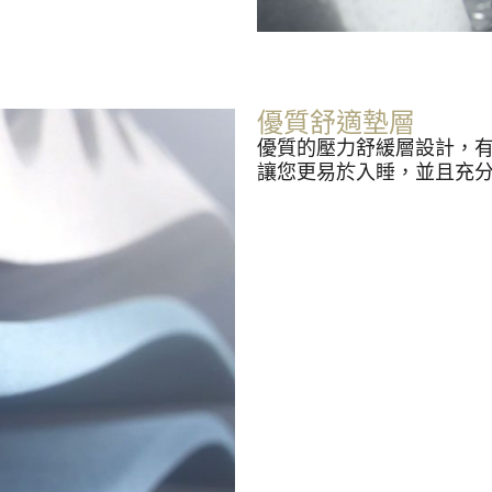
優質舒適墊層
優質的壓力舒緩層設計，
讓您更易於入睡，並且充