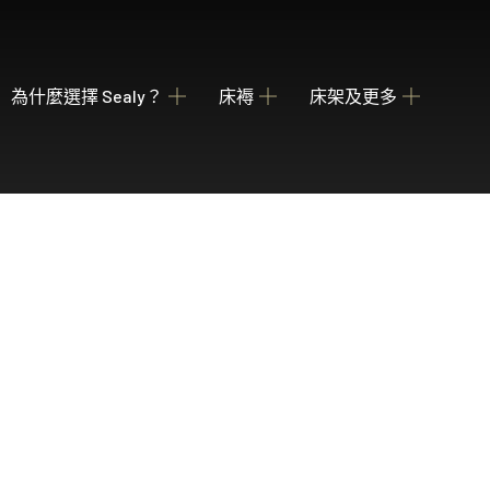
為什麼選擇 Sealy？
床褥
床架及更多
關於我們
瀏覽床褥
床架
睡枕
我們的歷史
為您甄選融合先進科技與功能的理想 Sealy 床墊
收納強大 德國配件
提供不同款式 
產業百年傳承
Posture Premier Collection
酒店合作項目
從此進入Sealy床褥的睡眠國度，享受護脊及舒服睡眠
全球五星級酒店的首選
PostureLux Collection
以專利科技打造持久的舒適承托，是物超所值之選。
Hotel Collection
無論在家在外，都擁有宛如身處5星級酒店的豪華睡眠
Hotel Signature Collection