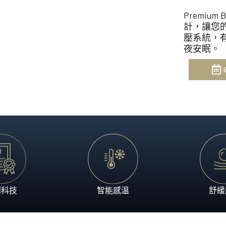
享受。
澳洲製造、體現突破性睡眠
Premiu
Heritage Collection
計，讓您的
壓系統，
匠心工藝配搭領先科技，造
夜安眠。
利科技
智能感溫
舒緩