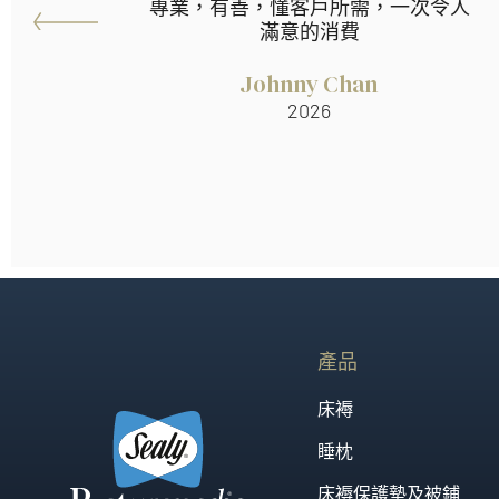
專業，有善，懂客戶所需，一次令人
滿意的消費
Johnny Chan
2026
產品
床褥
睡枕
床褥保護墊及被鋪