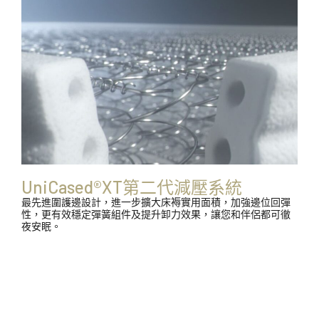
UniCased®XT第二代減壓系統
最先進圍護邊設計，進一步擴大床褥實用面積，加強邊位回彈
性，更有效穩定彈簧組件及提升卸力效果，讓您和伴侶都可徹
夜安眠。