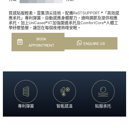
質感貼服輕柔，雲集頂尖技術，配備ReSTSUPPORT ®「高效感
應承托」專利彈簧，自動感應身體壓力，適時調節及提供相應
承托，加上UniCased®XT加強圍邊承托及ComfortCore®人體工
學紓壓墊層，讓您在每個夜裡熟睡安眠。
BOOK
ENQUIRE US
APPOINTMENT
專利彈簧
智能感溫
貼服承托