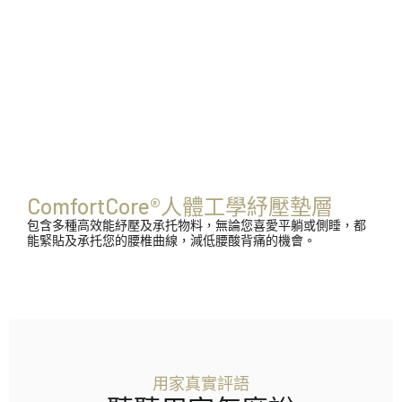
ComfortCore®人體工學紓壓墊層
包含多種高效能紓壓及承托物料，無論您喜愛平躺或側睡，都
能緊貼及承托您的腰椎曲線，減低腰酸背痛的機會。
用家真實評語