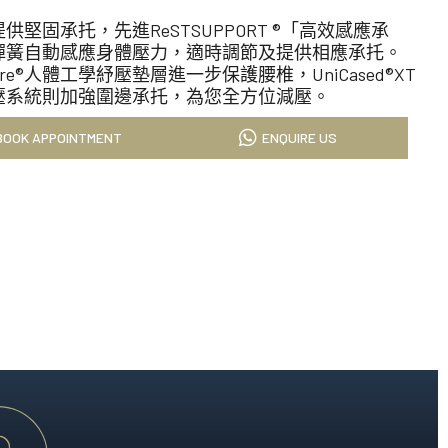
科技的睡眠藝術，為您帶來奢適的酣睡時光。
供堅固承托，先進ReSTSUPPORT ®「高效感應承
彈簧自動感應身體壓力，適時調節及提供相應承托。
tCore®人體工學紓壓墊層進一步保護腰椎，UniCased®XT
就極致酣睡體驗。
壓系統則加強圍邊承托，為您全方位減壓。
BOOK APPOINTMENT
ENQUIRE US