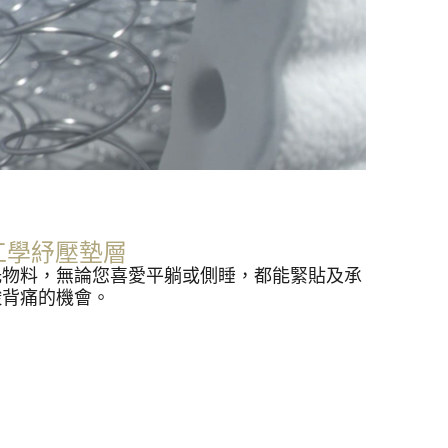
人體工學紓壓墊層
托物料，無論您喜愛平躺或側睡，都能緊貼及承
酸背痛的機會。