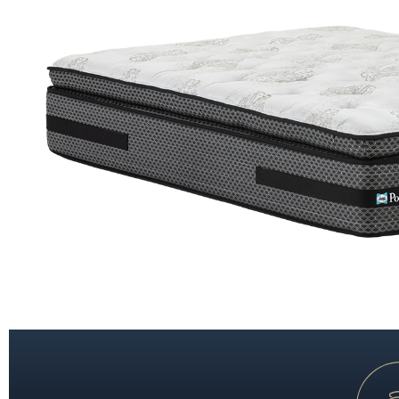
置身五星級酒店般的至尊體驗，沉浸於極致奢華的酣眠