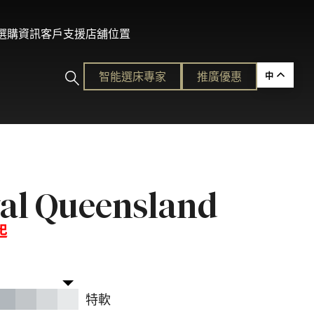
及選購資訊
客戶支援
店舖位置
智能選床專家​
推廣優惠
中
ction
al Queensland
的護脊睡眠
起
各種需要。
平易近人的奢華體驗。
特軟
ion