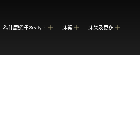
為什麼選擇 Sealy？
床褥
床架及更多
關於我們
瀏覽床褥
床架
睡枕
我們的歷史
為您甄選融合先進科技與功能的理想 Sealy 床墊
收納強大 德國配件
提供不同款式 
產業百年傳承
Posture Premier Collection
酒店合作項目
從此進入Sealy床褥的睡眠國度，享受護脊及舒服睡眠
全球五星級酒店的首選
PostureLux Collection
以專利科技打造持久的舒適承托，是物超所值之選。
Hotel Collection
無論在家在外，都擁有宛如身處5星級酒店的豪華睡眠
Hotel Signature Collection