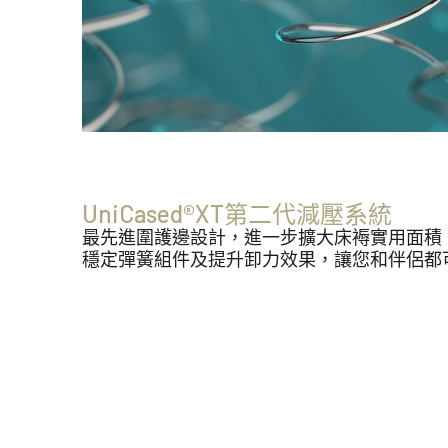
UniCased®XT第二代減壓系統
最先進圍護邊設計，進一步擴大床褥實用面積
穩定彈簧組件及提升卸力效果，讓您和伴侶都