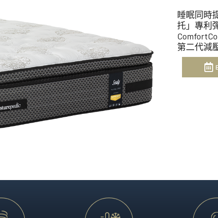
享受。
澳洲製造、體現突破性睡眠
睡眠同時提
Heritage Collection
托」專利
Comfor
匠心工藝配搭領先科技，造
第二代減