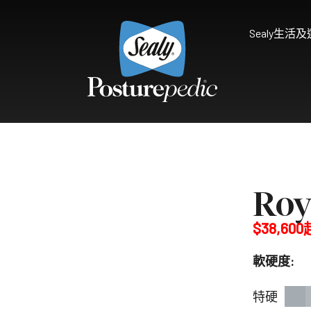
Sealy生活
為什麼選擇Sealy
床褥保護墊及被鋪
研究和開發
享受健康睡眠
天然物料 質感舒適
Sealy的技術
Palatial Crest Colle
Roy
的全新體驗。
雙重堅固承托，帶給你尊貴
$38,600
Premium Collection
完美平衡舒適與承托，滿足
軟硬度:
Prestige Collection
體驗。
無與倫比的舒適愜意，締造
特硬
Connoisseur Collect