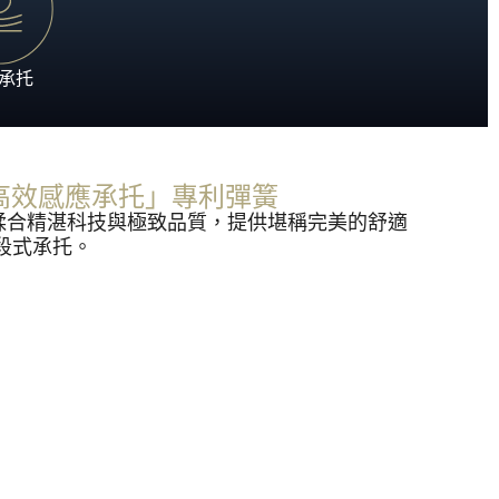
承托
 ®「高效感應承托」專利彈簧
簧，糅合精湛科技與極致品質，提供堪稱完美的舒適
段式承托。