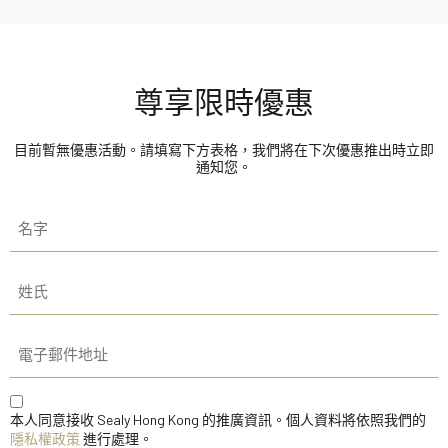
尊享限時優惠
目前暫無優惠活動。請填寫下方表格，我們將在下次優惠推出時立即
通知您。
名
字
姓
氏
電
子
郵
件
Consent
地
（必
本人同意接收 Sealy Hong Kong 的推廣資訊。個人資料將依照我們的
址
填）
隱私權政策
進行處理。
（必