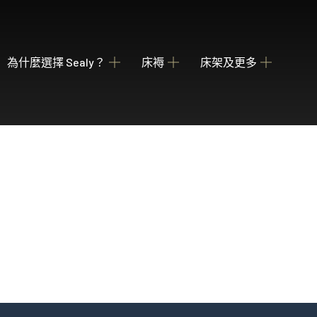
為什麼選擇 Sealy？
床褥
床架及更多
關於我們
瀏覽床褥
床架
睡枕
我們的歷史
為您甄選融合先進科技與功能的理想 Sealy 床墊
收納強大 德國配件
提供不同款式 
產業百年傳承
Posture Premier Collection
酒店合作項目
從此進入Sealy床褥的睡眠國度，享受護脊及舒服睡眠
全球五星級酒店的首選
PostureLux Collection
以專利科技打造持久的舒適承托，是物超所值之選。
Hotel Collection
無論在家在外，都擁有宛如身處5星級酒店的豪華睡眠
Hotel Signature Collection