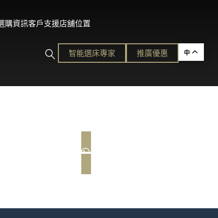
及選購資訊
客戶支援
店舖位置
智能選床專家​
推廣優惠
中
ction
的護脊睡眠
PPOINTMENT
ENQUIRE US
各種需要。
平易近人的奢華體驗。
ion