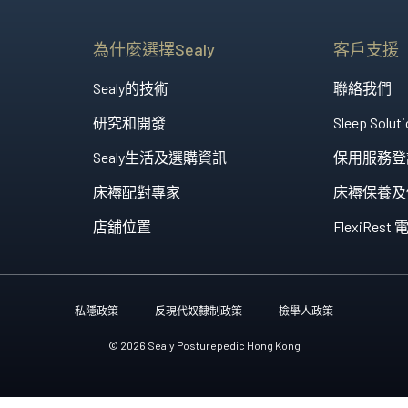
享受。
澳洲製造、體現突破性睡眠
Heritage Collection
為什麼選擇Sealy
客戶支援
匠心工藝配搭領先科技，造
Sealy的技術
聯絡我們
研究和開發
Sleep Soluti
Sealy生活及選購資訊
保用服務登
床褥配對專家
床褥保養及
店舖位置
FlexiRe
私隱政策
反現代奴隸制政策
檢舉人政策
© 2026 Sealy Posturepedic Hong Kong