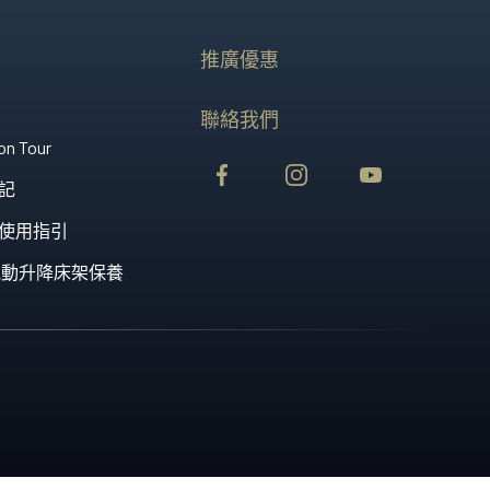
科技的睡眠藝術，為您帶來奢適的酣睡時光。
推廣優惠
就極致酣睡體驗。
聯絡我們
on Tour
記
使用指引
st 電動升降床架保養