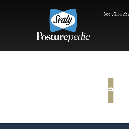
Sealy生活
為什麼選擇Sealy
床褥保護墊及被鋪
研究和開發
享受健康睡眠
天然物料 質感舒適
Sealy的技術
Palatial Crest Colle
的全新體驗。
雙重堅固承托，帶給你尊貴
BOOK A
Premium Collection
完美平衡舒適與承托，滿足
Prestige Collection
體驗。
無與倫比的舒適愜意，締造
Connoisseur Collect