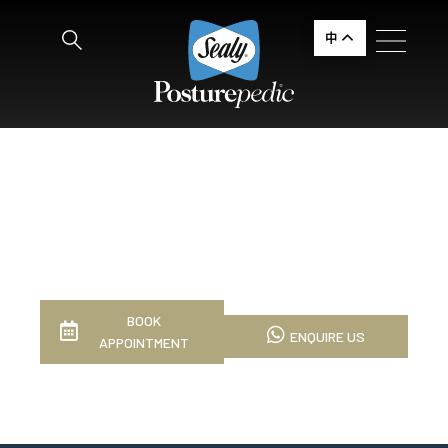
中
BOOK
ENQUIRE US
APPOINTMENT