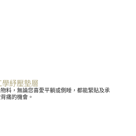
人體工學紓壓墊層
托物料，無論您喜愛平躺或側睡，都能緊貼及承
酸背痛的機會。