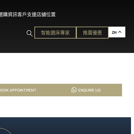
及選購資訊
客戶支援
店舖位置
智能選床專家​
推廣優惠
ZH
ction
BOOK APPOINTMENT
ENQUIRE US
的護脊睡眠
各種需要。
平易近人的奢華體驗。
ion