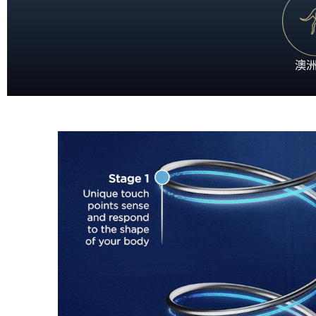
置身五星級酒店般的至尊體驗，沉浸於極致奢華的酣眠
澳