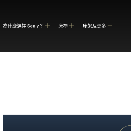
為什麼選擇 Sealy？
床褥
床架及更多
關於我們
瀏覽床褥
床架
睡枕
我們的歷史
為您甄選融合先進科技與功能的理想 Sealy 床墊
收納強大 德國配件
提供不同款式 
產業百年傳承
Posture Premier Collection
酒店合作項目
從此進入Sealy床褥的睡眠國度，享受護脊及舒服睡眠
全球五星級酒店的首選
PostureLux Collection
以專利科技打造持久的舒適承托，是物超所值之選。
Hotel Collection
無論在家在外，都擁有宛如身處5星級酒店的豪華睡眠
Hotel Signature Collection