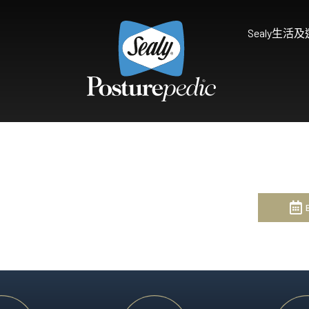
Sealy生活
為什麼選擇Sealy
床褥保護墊及被鋪
研究和開發
享受健康睡眠
天然物料 質感舒適
Sealy的技術
Palatial Crest Colle
的全新體驗。
雙重堅固承托，帶給你尊貴
Premium Collection
完美平衡舒適與承托，滿足
Prestige Collection
體驗。
無與倫比的舒適愜意，締造
Connoisseur Collect