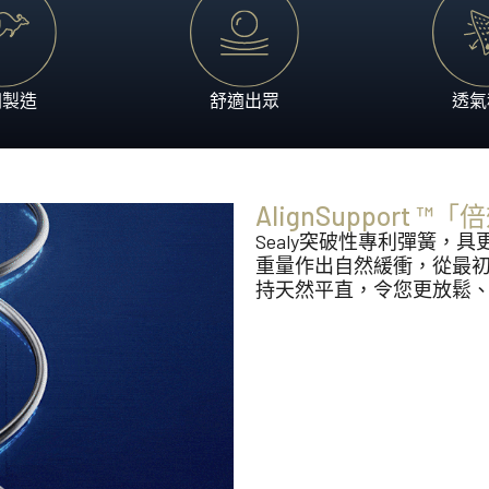
享受。
澳洲製造、體現突破性睡眠
Heritage Collection
匠心工藝配搭領先科技，造
洲製造
舒適出眾
透氣
AlignSupport
Sealy突破性專利彈簧
重量作出自然緩衝，從最
持天然平直，令您更放鬆