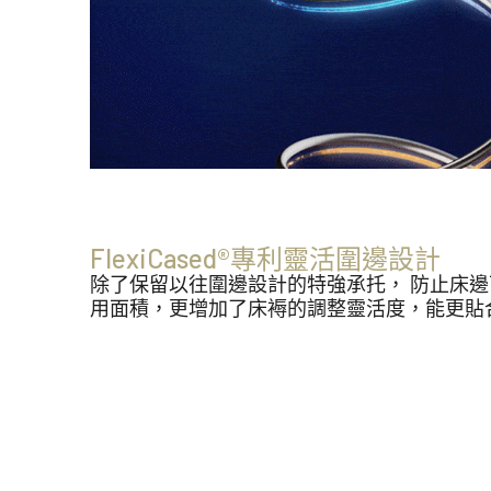
FlexiCased®專利靈活圍邊設計
除了保留以往圍邊設計的特強承托， 防止床邊
用面積，更增加了床褥的調整靈活度，能更貼