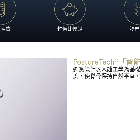
享受。
澳洲製造、體現突破性睡眠
Heritage Collection
匠心工藝配搭領先科技，造
利彈簧
性價比優越
護脊
PostureTech
彈簧設計以人體工學為基
度，使脊骨保持自然平直