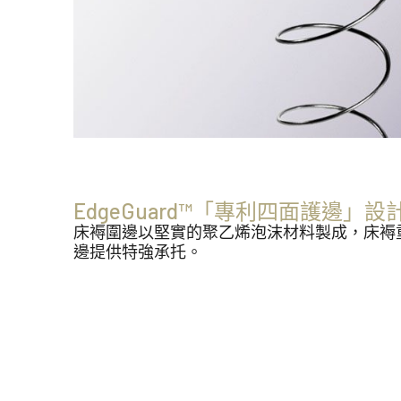
EdgeGuard™「專利四面護邊」設
床褥圍邊以堅實的聚乙烯泡沫材料製成，床褥
邊提供特強承托。