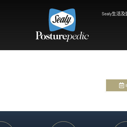
Sealy生活
為什麼選擇Sealy
床褥保護墊及被鋪
研究和開發
享受健康睡眠
天然物料 質感舒適
Sealy的技術
Palatial Crest Colle
的全新體驗。
雙重堅固承托，帶給你尊貴
Premium Collection
完美平衡舒適與承托，滿足
Prestige Collection
體驗。
無與倫比的舒適愜意，締造
Connoisseur Collect