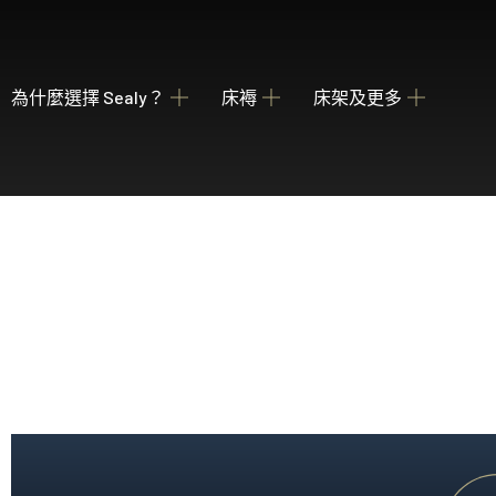
為什麼選擇 Sealy？
床褥
床架及更多
關於我們
瀏覽床褥
床架
睡枕
我們的歷史
為您甄選融合先進科技與功能的理想 Sealy 床墊
收納強大 德國配件
提供不同款式 
產業百年傳承
Posture Premier Collection
酒店合作項目
從此進入Sealy床褥的睡眠國度，享受護脊及舒服睡眠
全球五星級酒店的首選
PostureLux Collection
以專利科技打造持久的舒適承托，是物超所值之選。
Hotel Collection
無論在家在外，都擁有宛如身處5星級酒店的豪華睡眠
Hotel Signature Collection