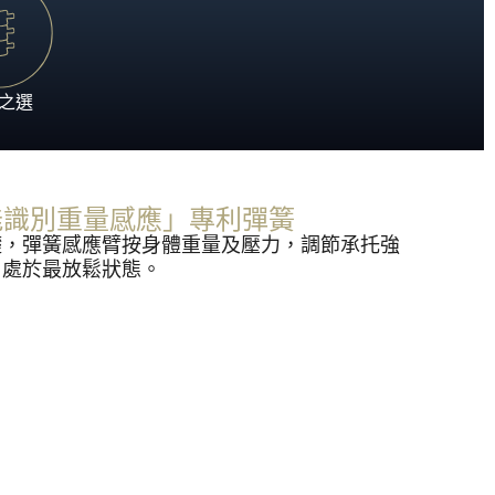
科技的睡眠藝術，為您帶來奢適的酣睡時光。
就極致酣睡體驗。
之選
®「智能識別重量感應」專利彈簧
礎，彈簧感應臂按身體重量及壓力，調節承托強
，處於最放鬆狀態。