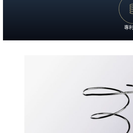
置身五星級酒店般的至尊體驗，沉浸於極致奢華的酣眠
專