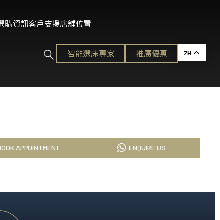
及選購資訊
客戶支援
店舖位置
智能選床專家​
推廣優惠
ZH
ction
BOOK APPOINTMENT
ENQUIRE US
的護脊睡眠
各種需要。
平易近人的奢華體驗。
ion