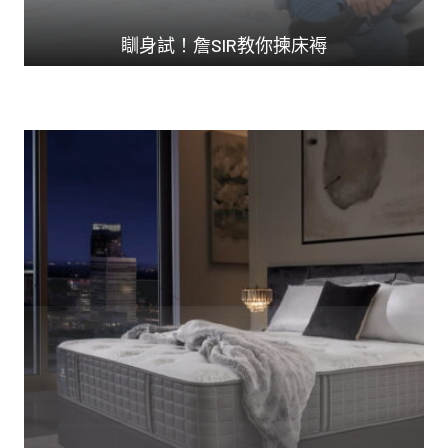
瞓身試！詹SIR教你揀床褥
著名驗樓師 詹濟南 ...