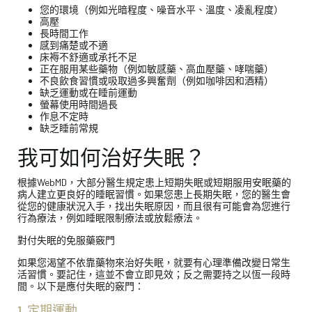
您的環境（例如光暗程度、噪音水平、溫度、凌亂程度）
高壓
長時間工作
感到痛楚或不適
床褥不舒適或承托不足
正在服用某些藥物（例如敏感藥、高血壓藥、哮喘藥）
不良飲食習慣或吸取過多興奮劑（例如咖啡因和酒精）
缺乏運動或在睡前運動
螢幕使用時間過長
作息不定時
缺乏睡前常規
我可如何治好失眠？
根據WebMD，大部分醫生規定患上短期失眠或短期服用安眠藥的
病人建立更良好的睡眠習慣。如果您患上長期失眠，您的醫生會
從您的健康狀況入手，找出失眠原因，而且很有可能會為您進行
行為療法，例如睡眠限制療法或放鬆療法。
對付失眠的免服藥竅門
如果您渴望不依靠藥物來治好失眠，就要有心理準備改變日常生
活習慣。要記住，這並不會立即見效；反之需要持之以恆一段時
間。以下是應付失眠的竅門：
1. 定期運動