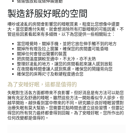
做瑜伽放鬆或做伸展運動
製造舒服好眠的空間
嘈吵或凌亂的房間會影響您的睡眠質素，程度比您想像中還要
大。當您要應付失眠，就會想消除所有打斷睡眠的可能因素，不
管這些因素看起來有多細微。以下為您提供一些相關貼士：
當您睡覺時，關掉手機，並把它放在伸手觸不到的地方
關掉所有燈及拉上窗簾，確保您的房間盡可能昏暗
關掉任何會發出聲響的裝置
把房間溫度調較至適中，不太冷，亦不太熱
整理好凌亂的地方，讓您的房間看起來讓人感到放鬆
在夜間看時間會讓人感到焦慮，確保您的鬧鐘背向您
確保您的床褥尺寸及軟硬程度適合您
為了安睡好眠，這都是值得的
失眠對生活各方面都帶來不良影響，但好消息是有方法可以助您
擁有充足及舒適的睡眠。雖然這些方法一開始看似令人卻步，但
越早開始，越快看到當中帶來的不同。研究顯示良好睡眠習慣對
治療失眠有莫大幫助。您需要花點時間去建立這些習慣，但要記
得您的所有努力最終都會得到回報，為了安睡好眠，您所作出的
任何改變都是值得的。