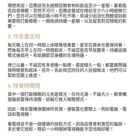
理想來說，您應該完全避開這類食物和飲品至少一星期，看看能
否改善睡眠。若然不可行，您應該嘗試在睡前至少六小時避開它
們。您亦可以在睡前兩小時不吃不喝，來減少因消化問題或如廁
需要而打斷睡眠。一開始請持續一星期，以及留意對您睡眠的影
響。
3. 作息要定時
每天晚上在同一時間上床睡覺很重要，甚至在週末也要保持著，
然後每天早上在同一時間起床，不論您是否早就醒來。持續這個
模式幾個月，有助調節您身體的生理時鐘。
律己以嚴，不論您有多想晚一點睡，還是睡久一點，都要跟鬧鐘
按時睡覺和起床。另外，告訴與您同住的人這個做法，他們可以
幫助您跟上進度。
4. 睡覺時關燈
其中一個打斷睡眠的元兇是燈光，任何光源，不論大小，都會觸
發腦部要保持清醒，妨礙它進入睡眠模式。
因此，睡前要確保關掉所有燈，連裝置也要關上，例如電腦、電
話和電視機。
看電視並不是一個健康的放鬆方式，因為這樣會刺激您的腦部，
多於使它放鬆。睡前一小時關掉電視機能令您恬睡好眠！