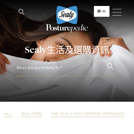
中
Sealy生活及選購資訊
ALL
SEALY特點
THE SEALY POSTUREPEDIC DIFFERENCE