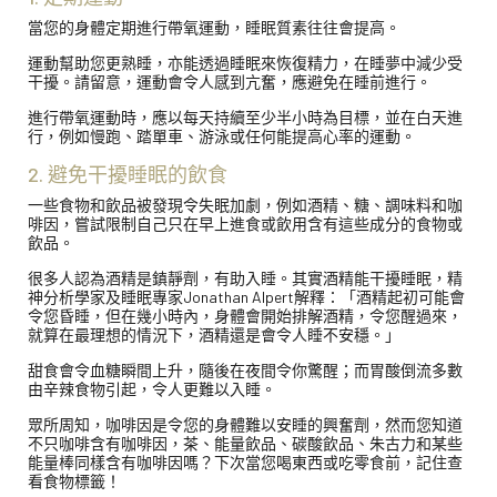
當您的身體定期進行帶氧運動，睡眠質素往往會提高。
運動幫助您更熟睡，亦能透過睡眠來恢復精力，在睡夢中減少受
干擾。請留意，運動會令人感到亢奮，應避免在睡前進行。
進行帶氧運動時，應以每天持續至少半小時為目標，並在白天進
行，例如慢跑、踏單車、游泳或任何能提高心率的運動。
2. 避免干擾睡眠的飲食
一些食物和飲品被發現令失眠加劇，例如酒精、糖、調味料和咖
啡因，嘗試限制自己只在早上進食或飲用含有這些成分的食物或
飲品。
很多人認為酒精是鎮靜劑，有助入睡。其實酒精能干擾睡眠，精
神分析學家及睡眠專家Jonathan Alpert解釋：「酒精起初可能會
令您昏睡，但在幾小時內，身體會開始排解酒精，令您醒過來，
就算在最理想的情況下，酒精還是會令人睡不安穩。」
甜食會令血糖瞬間上升，隨後在夜間令你驚醒；而胃酸倒流多數
由辛辣食物引起，令人更難以入睡。
眾所周知，咖啡因是令您的身體難以安睡的興奮劑，然而您知道
不只咖啡含有咖啡因，茶、能量飲品、碳酸飲品、朱古力和某些
能量棒同樣含有咖啡因嗎？下次當您喝東西或吃零食前，記住查
看食物標籤！