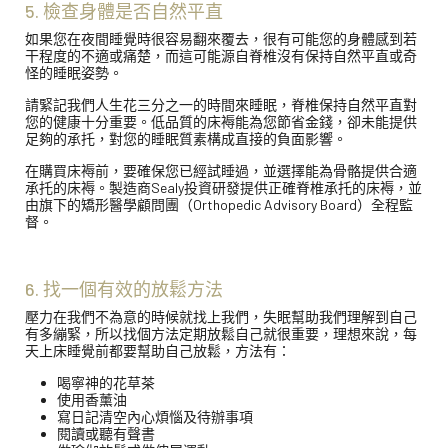
5. 檢查身體是否自然平直
如果您在夜間睡覺時很容易翻來覆去，很有可能您的身體感到若
干程度的不適或痛楚，而這可能源自脊椎沒有保持自然平直或奇
怪的睡眠姿勢。
請緊記我們人生花三分之一的時間來睡眠，脊椎保持自然平直對
您的健康十分重要。低品質的床褥能為您節省金錢，卻未能提供
足夠的承托，對您的睡眠質素構成直接的負面影響。
在購買床褥前，要確保您已經試睡過，並選擇能為骨骼提供合適
承托的床褥。製造商Sealy投資研發提供正確脊椎承托的床褥，並
由旗下的矯形醫學顧問團（Orthopedic Advisory Board）全程監
督。
6. 找一個有效的放鬆方法
壓力在我們不為意的時候就找上我們，失眠幫助我們理解到自己
有多繃緊，所以找個方法定期放鬆自己就很重要，理想來說，每
天上床睡覺前都要幫助自己放鬆，方法有：
喝寧神的花草茶
使用香薰油
寫日記清空內心煩惱及待辦事項
閱讀或聽有聲書