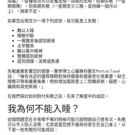
障礙」。這種情況可以反覆出現，由偶然出現、短期失眠（一星
期兩晚），到長期失眠（一星期至少三晚，並持續一個月以
上），頻率不定。
如果您出現至少一項下列症狀，就可能患上失眠：
難以入睡
睡眠中斷
一覺醒來後感到疲倦
太早醒來
難以集中精神
整體感到疲勞
感到煩躁、沮喪或焦慮
失眠嚴重影響您的健康，醫學博士心臟專科醫生Morton Tavel
說：「擁有充足的優質睡眠對保持健康和健康老化很重要。缺乏
睡眠可帶來嚴重後果，例如增加風險患上二型糖尿病、癡肥、心
臟病和其他疾病。」
在我們探討如何對付失眠之前，先來了解當中的成因。
我為何不能入睡？
這個問題您在半夜睡不著的時候可能已經問過自己很多次。失眠
可以令人陷入沮喪，尤其是當您想不通為何發生在自己身上。以
下是一些失眠的可能成因：