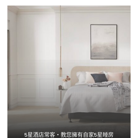
5星酒店常客・教您擁有自家5星睡房