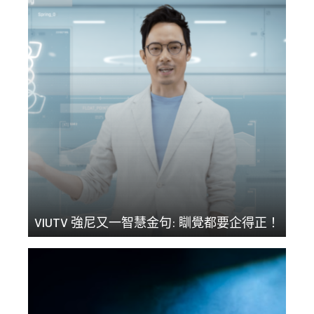
VIUTV 強尼又一智慧金句: 瞓覺都要企得正！
護脊之道，在於脊骨2...