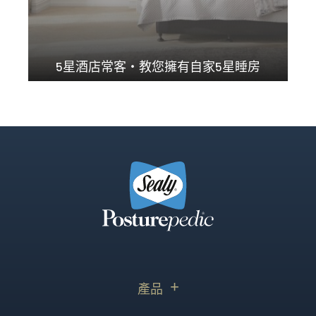
5星酒店常客・教您擁有自家5星睡房
澳洲Ｎo.1 承托力...
產品