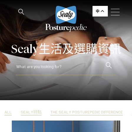
中
Sealy生活及選購資訊
ALL
SEALY特點
THE SEALY POSTUREPEDIC DIFFERENCE