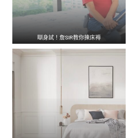
瞓身試！詹SIR教你揀床褥
著名驗樓師 詹濟南 ...