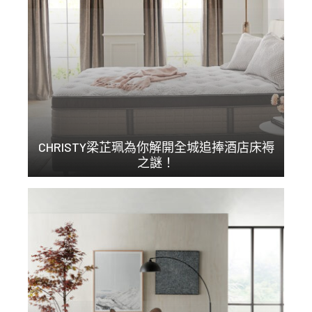
CHRISTY梁芷珮為你解開全城追捧酒店床褥
之謎！
星級旅遊節目主持梁芷...