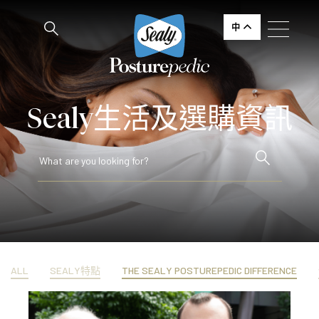
中
Sealy生活及選購資訊
ALL
SEALY特點
THE SEALY POSTUREPEDIC DIFFERENCE