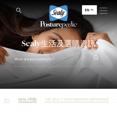
EN
Sealy生活及選購資訊
ALL
SEALY特點
THE SEALY POSTUREPEDIC DIFFERENCE