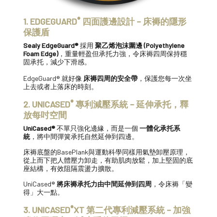
®
1. EDGEGUARD
四面護邊設計 – 床褥的隱形
保護盾
Sealy EdgeGuard®
採用
聚乙烯泡沫圍邊 (Polyethylene
Foam Edge)
，重量輕盈但承托力強，令床褥四周保持穩
固承托，減少下滑感。
EdgeGuard® 就好像
床褥四周的安全帶
，保護您每一次坐
上去或者上落床的時刻。
®
2. UNICASED
專利減壓系統 – 延伸承托，釋
放每吋空間
UniCased®
不單只強化邊緣，而是一個
一體化承托系
統
，將中間彈簧承托自然延伸到四邊。
床褥底盤的BasePlank與運動科學同樣用氣墊卸壓原理，
從上而下把人體壓力卸走，有助肌肉放鬆，加上堅固的底
座結構，有效阻隔震盪力擴散。
UniCased®
將床褥承托力由中間延伸到四周
，令床褥「變
得」大一點。
®
3. UNICASED
XT 第二代專利減壓系統 – 加強