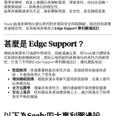
選擇床褥時，很多人會關注床褥軟硬度、彈簧承托，但往往忽略一
個重要細節 —— 床褥邊位的穩定性。
如果床褥圍邊承托不足，會影響耐用度、安全性，甚至睡眠質素。
Sealy 絲漣床褥明白邊位承托對舒適與安全同樣關鍵，因此特別著重
床邊穩定性，並為每張床褥加入
Edge Support 專利圍邊設計
。
甚麼是 Edge Support？
傳統床褥通常只強調中間承托，忽略邊緣位置。而Sealy致力鑽研各
式各樣的創新睡眠科技，更貼心地照顧到床褥邊位的承托力與耐用
性。打造了不同的Edge Support專利圍邊設計，優化重點包括：
堅固耐用
：床邊重量輕盈但承托力強，長期使用亦能保持原
狀，不會因使用久了而失效
增加睡眠面積
：穩固床邊令用家可盡用床面面積，全家人都可
以伸展自如
全方位護脊
：邊緣亦有承托力，睡到邊緣都可保持腰背健康
安全上落床
：特別適合長者或腰背痛人士，減少因邊位下陷導
致失平衡的風險
以下為Sealy四大專利圍邊設