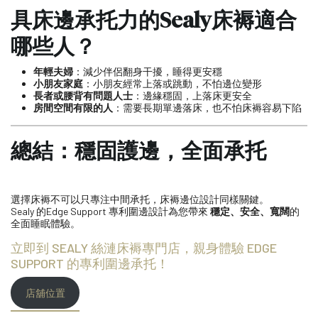
具床邊承托力的Sealy床褥適合
哪些人？
年輕夫婦
：減少伴侶翻身干擾，睡得更安穩
小朋友家庭
：小朋友經常上落或跳動，不怕邊位變形
長者或腰背有問題人士
：邊緣穩固，上落床更安全
房間空間有限的人
：需要長期單邊落床，也不怕床褥容易下陷
總結：穩固護邊，全面承托
選擇床褥不可以只專注中間承托，床褥邊位設計同樣關鍵。
Sealy 的Edge Support 專利圍邊設計為您帶來
穩定、安全、寬闊
的
全面睡眠體驗。
立即到 SEALY 絲漣床褥專門店，親身體驗 EDGE
SUPPORT 的專利圍邊承托！
店舖位置