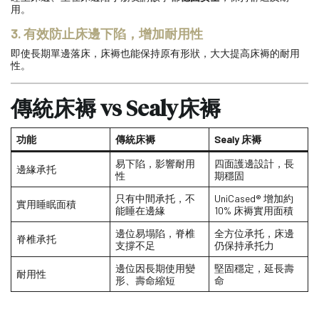
用。
3. 有效防止床邊下陷，增加耐用性
即使長期單邊落床，床褥也能保持原有形狀，大大提高床褥的耐用
性。
傳統床褥 vs Sealy床褥
功能
傳統床褥
Sealy 床褥
易下陷，影響耐用
四面護邊設計，長
邊緣承托
性
期穩固
只有中間承托，不
UniCased® 增加約
實用睡眠面積
能睡在邊緣
10% 床褥實用面積
邊位易塌陷，脊椎
全方位承托，床邊
脊椎承托
支撐不足
仍保持承托力
邊位因長期使用變
堅固穩定，延長壽
耐用性
形、壽命縮短
命