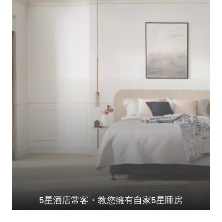
5星酒店常客・教您擁有自家5星睡房