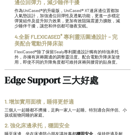
邊位回彈力，減少睡伴干擾
作為UniCased®的升級版，UniCased® XT連床邊位置都加
入氣墊設計，加強邊位回彈性及透氣功能，更進一步穩定
彈簧組件及提升卸力效果，更加有效阻隔震盪力擴散，減
少睡伴干擾，讓您和伴侶都可徹夜安眠。
®
4.全新 FLEXICASED
專利靈活圍邊設計 – 完
美配合電動升降床架
FlexiCased®除了保留Sealy專利圍邊設計獨有的特強承托
外，亦擁有床褥圍邊的調整靈活度。配合電動升降床架使
用，即使不同的升降角度都可維持床褥與腰背的貼身度。
Edge Support 三大好處
1. 增加實用面積，睡得更舒適
三個人一起睡都不擠擁，足夠一家人一起睡。特別適合與伴侶、小
孩或寵物同睡的家庭。
2. 強化床邊承托，穩固安全
睡至床邊、坐在床邊陪小朋友講故事都
穩固安全
，保持舒適及耐