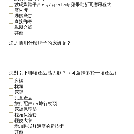
數碼媒體平台 e.g Apple Daily 蘋果動新聞應用程式
廣告牌
港鐵廣告
直接郵寄
親朋介紹
其他
您之前用什麼牌子的床褥呢？
您對以下哪項產品感興趣？（可選擇多於一項產品）
床褥
枕頭
床架
兒童產品
旅行配件 i.e 旅行枕頭
床褥保護墊
枕頭保護套
輕便大衣
增加睡眠舒適度的新技術
其他