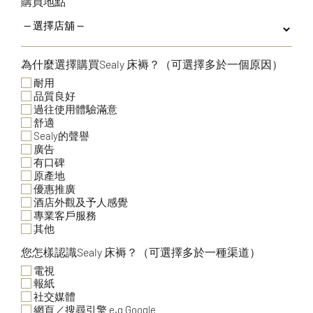
購買地點
為什麼選擇購買Sealy 床褥？（可選擇多於一個原因）
耐用
品質良好
過往使用體驗滿意
舒適
Sealy的聲譽
廣告
有口碑
原產地
優惠推廣
酒店外觀及予人感覺
專業客戶服務
其他
您怎樣認識Sealy 床褥？（可選擇多於一種渠道）
電視
報紙
社交媒體
網頁／搜尋引擎 e.g Google