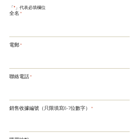
「
」代表必填欄位
*
全名
*
電郵
*
聯絡電話
*
銷售收據編號（只限填寫6-7位數字）
*