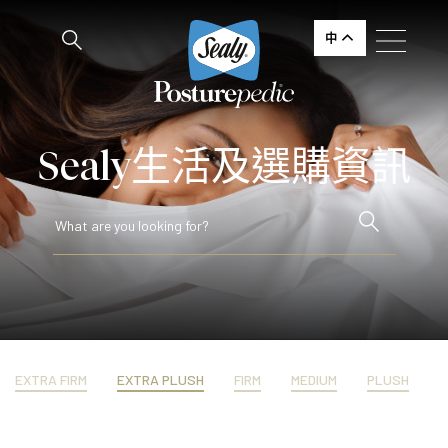
中
Sealy生活及選購資訊
EXTRA FIRM
EXTRA PLUSH
FIRM
MEDIUM
PLUSH