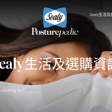
Sealy生活
為什麼選擇Sealy
床褥保護墊及被鋪
Sealy生活及選購資
研究和開發
享受健康睡眠
天然物料 質感舒適
Sealy的技術
Palatial Crest Colle
的全新體驗。
雙重堅固承托，帶給你尊貴
Premium Collection
完美平衡舒適與承托，滿足
Prestige Collection
體驗。
無與倫比的舒適愜意，締造