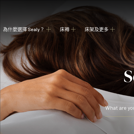
為什麼選擇 Sealy？
床褥
床架及更多
關於我們
瀏覽床褥
床架
睡枕
我們的歷史
為您甄選融合先進科技與功能的理想 Sealy 床墊
收納強大 德國配件
提供不同款式 
產業百年傳承
Posture Premier Collection
酒店合作項目
從此進入Sealy床褥的睡眠國度，享受護脊及舒服睡眠
全球五星級酒店的首選
PostureLux Collection
以專利科技打造持久的舒適承托，是物超所值之選。
Hotel Collection
無論在家在外，都擁有宛如身處5星級酒店的豪華睡眠