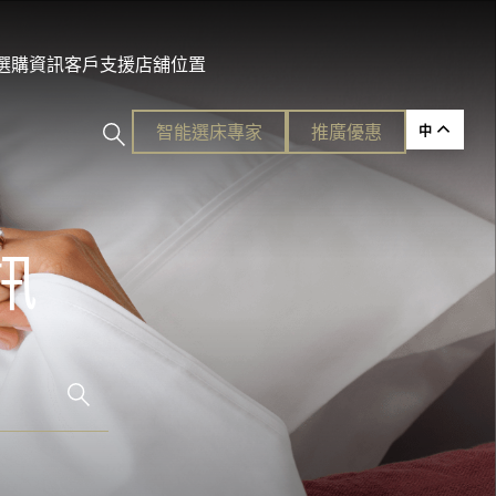
及選購資訊
客戶支援
店舖位置
智能選床專家​
推廣優惠
中
訊
ction
的護脊睡眠
各種需要。
平易近人的奢華體驗。