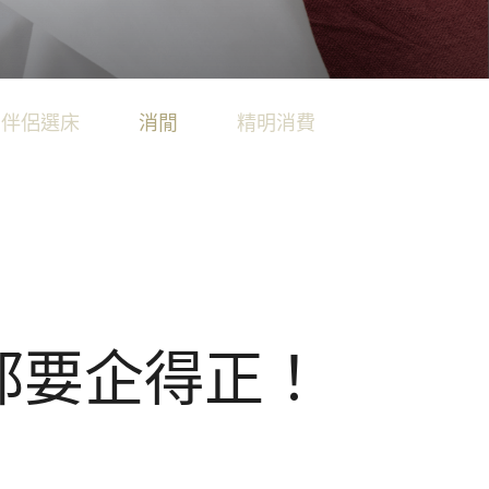
ion
科技的睡眠藝術，為您帶來奢適的酣睡時光。
就極致酣睡體驗。
‧伴侶選床
消閒
精明消費
覺都要企得正！