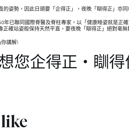
平直的姿勢，因此日頭要「企得正」，夜晚「瞓得正」亦同
在1950年已聯同國際脊醫及脊柱專家，以「健康睡姿就是
像正確站姿般保持天然平直，要夜晚「瞓得正」絕對毫無
為你講解!
床褥，想您企得正・瞓得
like