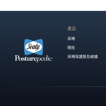
常言道，大品牌價格高...
產品
床褥
睡枕
床褥保護墊及被鋪