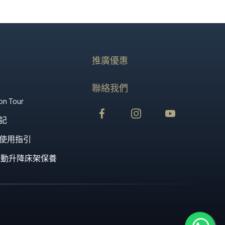
澳洲Ｎo.1 承托力...
推廣優惠
聯絡我們
on Tour
記
使用指引
st 電動升降床架保養