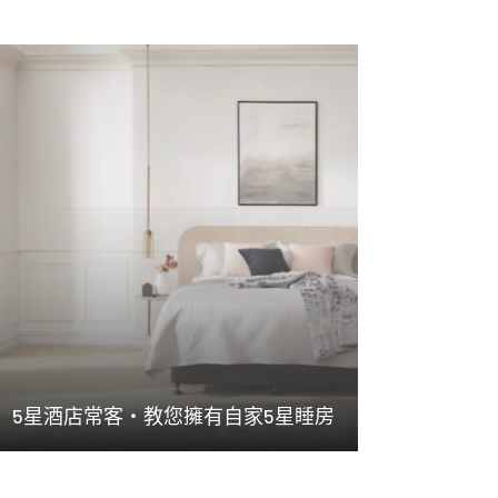
5星酒店常客・教您擁有自家5星睡房