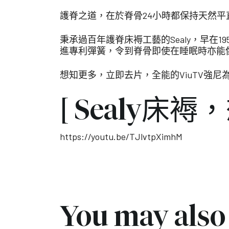
護脊之道，在於脊骨24小時都保持天然
秉承過百年護脊床褥工藝的Sealy，早
進專利彈簧，令到脊骨即使在睡眠時亦能
想知更多，立即去片，全能的ViuTV強尼
[ Sealy
https://youtu.be/TJlvtpXimhM
You may also 