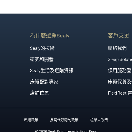
人生花掉三分一時間在...
為什麼選擇Sealy
客戶支援
Sealy的技術
聯絡我們
研究和開發
Sleep Soluti
Sealy生活及選購資訊
保用服務登
床褥配對專家
床褥保養及
店舖位置
FlexiRe
私隱政策
反現代奴隸制政策
檢舉人政策
© 2026 Sealy Posturepedic Hong Kong