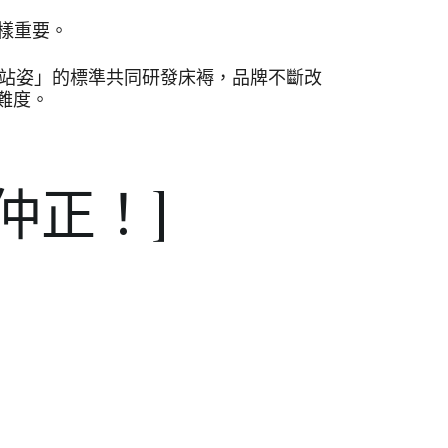
樣重要。
正確站姿」的標準共同研發床褥，品牌不斷改
難度。
仲正！]