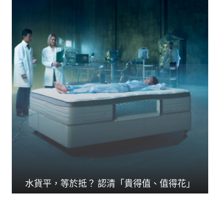
水貨平，等於抵？ 認清「貴得值、值得花」