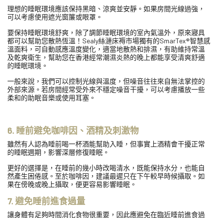
理想的睡眠環境應該保持黑暗、涼爽並安靜。如果房間光線過強，
可以考慮使用遮光窗簾或眼罩。
要保持睡眠環境舒爽，除了調節睡眠環境的室內氣溫外，原來寢具
都可以幫助您散熱恆溫！Sealy絲漣床褥市場獨有的SmarTex®智慧感
溫面料，可自動感應溫度變化，適當地散熱和排濕，有助維持常溫
及乾爽衛生，幫助您在香港經常潮濕炎熱的晚上都能享受清爽舒適
的睡眠環境。
一般來說，我們可以控制光線與溫度，但噪音往往來自無法掌控的
外部來源。若房間經常受外來不穩定噪音干擾，可以考慮播放一些
柔和的助眠音樂或使用耳塞。
6. 睡前避免咖啡因、酒精及刺激物
雖然有人認為睡前喝一杯酒能幫助入睡，但事實上酒精會干擾正常
的睡眠週期，影響深層修復睡眠。
更好的選擇是，在睡前的幾小時改喝清水，既能保持水分，也能自
然產生困倦感。至於咖啡因，建議最遲只在下午較早時候攝取。如
果在傍晚或晚上攝取，便更容易影響睡眠。
7. 避免睡前進食過量
讓身體有足夠時間消化食物很重要，因此應避免在臨近睡前進食過