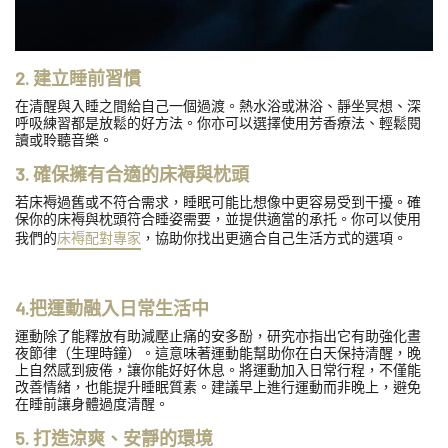
2. 建立睡前習慣
在清醒與入睡之間給自己一個過渡。熱水浴或淋浴、靜坐冥想、深
呼吸練習都是放鬆的好方法。你亦可以選擇使用芳香療法、輕鬆閱
讀或聆聽音樂。
3. 確保擁有合適的床褥與枕頭
若床褥過舊或不符合需求，睡眠可能比想像中更容易受到干擾。確
保你的床褥與枕頭符合睡姿需要，並提供適當的承托。你可以使用
我們的
床褥配對專家
，協助你找出更適合自己生活方式的選項。
4.把運動融入日常生活中
運動除了能釋放有助減壓止痛的安多酚，研究亦指出它有助強化晝
夜節律（生理時鐘）。這意味著運動能幫助你在白天保持清醒，晚
上自然感到疲倦，讓你能好好休息。將運動加入日常行程，不僅能
改善情緒，也能提升睡眠質素。建議早上進行運動而非晚上，避免
在睡前讓身體過度清醒。
5. 打造涼爽、安靜的環境