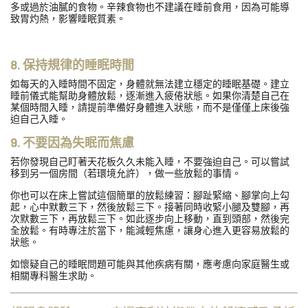
多或過於油膩的食物。辛辣食物也不建議在睡前食用，因為可能導
致胃灼熱，影響睡眠質素。
8. 保持規律的睡眠時間
如每天的入睡時間不固定，身體就無法建立穩定的睡眠基礎。建立
睡前儀式能幫助身體放鬆，逐漸進入疲倦狀態。如果你清楚自己在
某個時間入睡，請提前準備好身體進入狀態，而不是僅僅上床後強
迫自己入睡。
9. 不要因為失眠而焦慮
若你發現自己盯著天花板久久未能入睡，不要強迫自己。可以嘗試
移到另一個房間（若環境允許），做一些放鬆的事情。
你也可以在床上嘗試這個簡單的放鬆練習：腳趾緊縮、腳掌向上勾
起，心中默數三下，然後放鬆三下。接著同時收緊小腿及雙腳，再
次默數三下，再放鬆三下。如此逐步向上移動，直到頭部，然後完
全放鬆。有時專注於當下，能減輕焦慮，讓身心進入更容易放鬆的
狀態。
如懷疑自己的睡眠問題可能與其他疾病有關，應考慮向家庭醫生或
相關專科醫生求助。