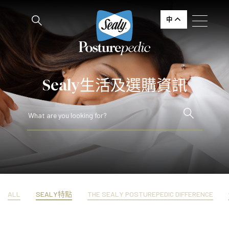
中
Sealy生活及選購資訊
ALL
SEALY特點
THE SEALY POSTUREPEDIC DIFFERENCE