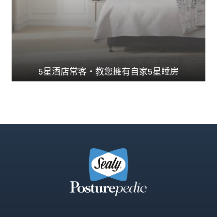
5星酒店常客・教您擁有自家5星睡房
澳洲Ｎo.1 承托力...