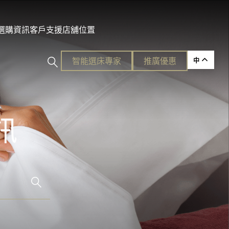
及選購資訊
客戶支援
店舖位置
智能選床專家​
推廣優惠
中
訊
ction
的護脊睡眠
各種需要。
平易近人的奢華體驗。