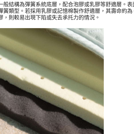
一般結構為彈簧系統底層，配合泡膠或乳膠等舒適層。表
簧類型。若採用乳膠或記憶棉製作舒適層，其壽命約為 6 
膠，則較易出現下陷或失去承托力的情況。