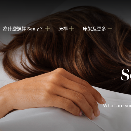
為什麼選擇 Sealy？
床褥
床架及更多
關於我們
瀏覽床褥
床架
睡枕
我們的歷史
為您甄選融合先進科技與功能的理想 Sealy 床墊
收納強大 德國配件
提供不同款式 
產業百年傳承
Posture Premier Collection
酒店合作項目
從此進入Sealy床褥的睡眠國度，享受護脊及舒服睡眠
全球五星級酒店的首選
PostureLux Collection
以專利科技打造持久的舒適承托，是物超所值之選。
Hotel Collection
無論在家在外，都擁有宛如身處5星級酒店的豪華睡眠