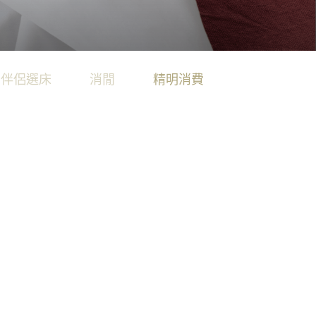
ion
科技的睡眠藝術，為您帶來奢適的酣睡時光。
就極致酣睡體驗。
‧伴侶選床
消閒
精明消費