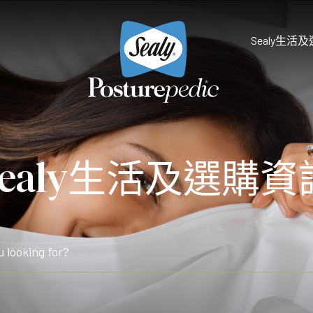
Sealy生活
為什麼選擇Sealy
床褥保護墊及被鋪
Sealy生活及選購資
研究和開發
享受健康睡眠
天然物料 質感舒適
Sealy的技術
Palatial Crest Colle
的全新體驗。
雙重堅固承托，帶給你尊貴
Premium Collection
完美平衡舒適與承托，滿足
Prestige Collection
體驗。
無與倫比的舒適愜意，締造