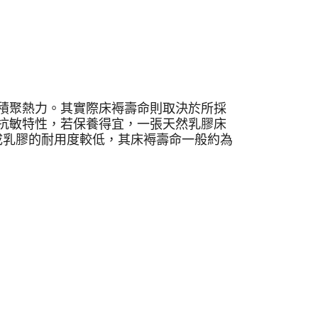
積聚熱力。其實際床褥壽命則取決於所採
抗敏特性，若保養得宜，一張天然乳膠床
成乳膠的耐用度較低，其床褥壽命一般約為