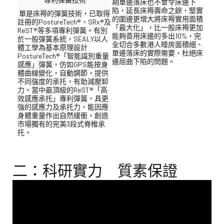
期單邊落床也不會令床邊下
陷，延長床褥壽命之餘，堅實
單是床褥的彈簧技術，已取得
的圍邊更增大將床褥實用面積
註冊的PostureTech®、SRx®及
「最大化」，比一般床褥更加
ReST®等多項專利彈簧。有別
能夠善用床邊的多出10%，完
於一般彈簧系統，SEALY以人
全切合多數港人睡房面積細、
體工學為基本原理設計
單邊落床的實際需要，杜絕床
PostureTech®「智能識別重量
邊屈曲下陷的問題。
感應」彈簧，仿如GPS能按身
體曲線變化，自動調節，提供
不同強度的承托，有助減壓卸
力。當中最頂級的ReST®「高
效感應承托」專利彈簧，具更
強的感應力及承托力，能因應
身體重量作出自然緩衝，創造
市場獨有的完美3段式脊椎承
托。
二：科研實力 質素保證