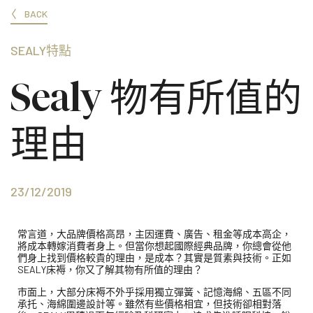
BACK
SEALY特點
Sealy 物有所值的
理由
23/12/2019
常言道，大品牌價格高昂，主因運費、廣告、租金等成本高企，
將成本轉嫁消費者身上。但當你想起國際經典品牌，你總會從他
們身上找到價格較貴的理由，是成本？其實是質素與技術。正如
SEALY床褥，你又了解其物有所值的理由？
市面上，大部分床褥不外乎採用獨立彈簧、記憶海綿、五區不同
承托、海綿圍邊設計等。雖然有些價格相宜，但技術卻相對落