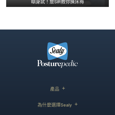
瞓身試！詹SIR教你揀床褥
著名驗樓師 詹濟南 ...
產品
為什麼選擇Sealy