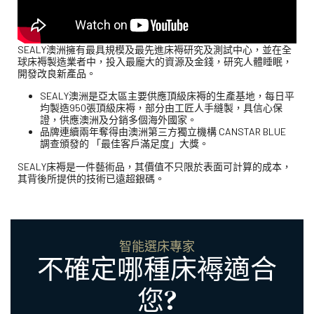
SEALY澳洲擁有最具規模及最先進床褥研究及測試中心，並在全
球床褥製造業者中，投入最龐大的資源及金錢，研究人體睡眠，
開發改良新產品。
SEALY澳洲是亞太區主要供應頂級床褥的生產基地，每日平
均製造950張頂級床褥，部分由工匠人手縫製，具信心保
證，供應澳洲及分銷多個海外國家。
品牌連續兩年奪得由澳洲第三方獨立機構 CANSTAR BLUE
調查頒發的 「最佳客戶滿足度」大獎。
SEALY床褥是一件藝術品，其價值不只限於表面可計算的成本，
其背後所提供的技術已遠超銀碼。
智能選床專家
不確定哪種床褥適合
您?