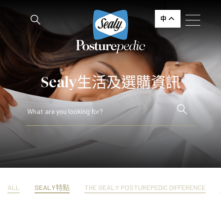
中
Sealy生活及選購資訊
ALL
SEALY特點
THE SEALY POSTUREPEDIC DIFFERENCE