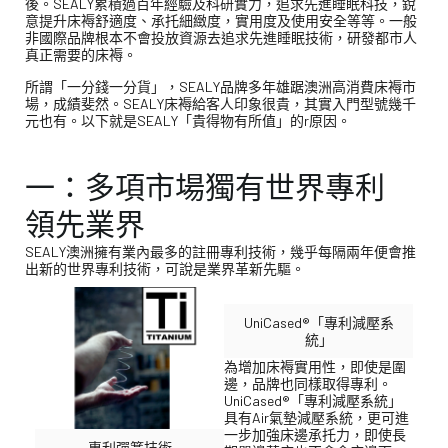
後。SEALY累積過百年經驗及科研實力，追求先進睡眠科技，銳
意提升床褥舒適度、承托細緻度，實用度及使用安全等等。一般
非國際品牌根本不會投放資源去追求先進睡眠技術，研發都市人
真正需要的床褥。
所謂「一分錢一分貨」，SEALY品牌多年雄踞澳洲高消費床褥市
場，成績斐然。SEALY床褥給客人印象很貴，其實入門型號幾千
元也有。以下就是SEALY「貴得物有所值」的r原因。
一：多項市場獨有世界專利
領先業界
SEALY澳洲擁有業內最多的註冊專利技術，幾乎每隔兩年便會推
出新的世界專利技術，可說是業界革新先驅。
UniCased®「專利減壓系
統」
為增加床褥實用性，即使是圍
邊，品牌也同樣取得專利。
UniCased®「專利減壓系統」
具有Air氣墊減壓系統，更可進
一步加強床邊承托力，即使長
專利彈簧技術