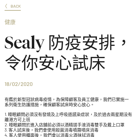
BACK
健康
Sealy 防疫安排，
令你安心試床
18/02/2020
有鑑於新型冠狀病毒疫情，為保障顧客及員工健康，我們已實施一
系列衛生防護措施，確保顧客試床時安心放心。
1. 睡眠顧問必須沒有發燒及上呼吸道感染症狀，及於過去兩星期没有
離港方可上班
2. 睡眠顧問於進入店舖前必須以酒精搓手液消毒雙手及戴上口罩
3. 客人試床後，我們會使用殺菌消毒噴霧噴床消毒
4. 客人使用櫃面後，我們會以消毒火酒抹拭消毒