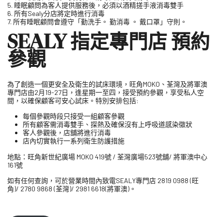
5. 睡眠顧問為客人提供服務後，必須以酒精搓手液消毒雙手
6. 所有Sealy分店將定時進行消毒
7. 所有睡眠顧問會遵守「勤洗手。 勤消毒 。 戴口罩」守則。
SEALY 指定專門店 預約
參觀
為了創造一個更安全及衛生的試床環境，旺角MOKO、荃灣及將軍澳
專門店由2月19-27日，逢星期一至四，接受預約參觀，享受私人空
間，以確保顧客可安心試床。特別安排包括:
每個參觀時段只接受一組顧客參觀
所有顧客需消毒雙手、探熱及確保沒有上呼吸道感染徵狀
客人參觀後，店舖將進行消毒
店內切實執行一系列衛生防護措施
地點：旺角新世紀廣場 MOKO 419號 / 荃灣廣場523號舖/ 將軍澳中心
161號
如有任何查詢，可於營業時間內致電SEALY專門店 2819 0988 (旺
角)/ 2780 9868 (荃灣)/ 2981 6618(將軍澳)。