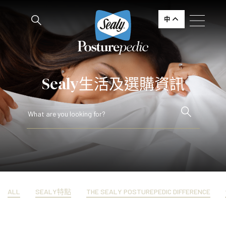
中
Sealy生活及選購資訊
ALL
SEALY特點
THE SEALY POSTUREPEDIC DIFFERENCE