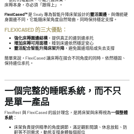
床褥本身，亦必須「跟得上」。
FlexiCased™
是 Sealy 專為智能升降床架設計的
靈活圍邊
，與傳統硬
身圍邊不同，它能隨床架角度自然彎曲，同時保持穩定支撐。
FLEXICASED 的三大優點：
強化床褥圍邊結構
，提供真正的邊到邊承托
增加床褥可用面積
，睡到床邊依然穩定安心
靈活配合智能升降床架升降
，避免圍邊塌陷或失去支撐
簡單來說，FlexiCased 讓床褥在摺合不同角度的同時，依然穩固、
保持邊位承托。
一個完整的睡眠系統，而不只
是單一產品
FlexiRest 與 FlexiCased 的設計理念，是將床架與床褥視為
一個整體
系統
：
床架負責提供精準的角度調節，滿足觀影閱讀、休息放鬆、防
鼾等不同需求，動態支撐身體每個部位