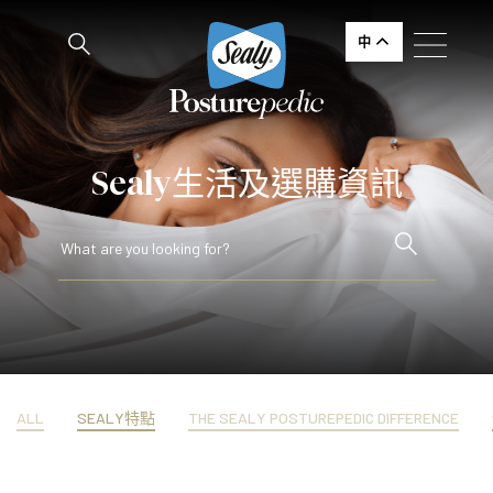
中
Sealy生活及選購資訊
ALL
SEALY特點
THE SEALY POSTUREPEDIC DIFFERENCE