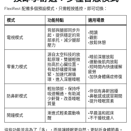
FlexiRest 配備多個預設模式，只需輕按遙控，即可切換：
模式
功能特點
適用場景
背部與腿部同步升
•閱讀
起，提供穩定的背
電視模式
•觀影
部承托，減少腿部
•放鬆休憩
壓力
源自太空科技的放
•睡前深層放鬆
鬆原理，雙腿輕微
•運動後肌肉放鬆
抬高於心臟位置。
零重力模式
•短時間內快速緩解
有助舒緩腰背繃
疲勞
緊、加速代謝循
•加快身體痛症修復
環，進入深層睡眠
輕抬頭部，保持呼
•伴侶有鼻鼾困擾
吸道暢通，有助減
防鼻鼾模式
•鼻敏感或感冒期間
少鼾聲，改善睡眠
•提升睡眠質素
質量
漸進式輕柔震動喚
•早晨溫和起床
鬧鐘模式
醒
•不干擾枕邊人
這些功能並非為了「多」，而是讓睡眠更自然、更貼近身體節奏。