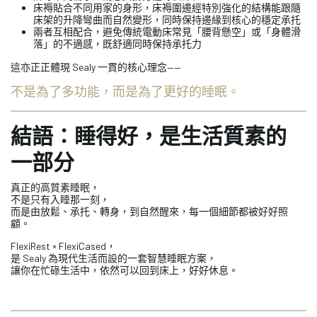
床褥貼合不同用家的身形，床褥圍邊經特別強化的結構能跟隨
床架的升降彎曲而自然變形，同時保持邊緣到核心的穩定承托
兩者互相配合，避免傳統電動床常見「腰背懸空」或「身體滑
落」的不適感，既舒適同時保持承托力
這亦正正體現 Sealy 一貫的核心理念——
不是為了多功能，而是為了更好的睡眠。
結語：睡得好，是生活質素的
一部分
真正的高質素睡眠，
不是只有入睡那一刻，
而是由放鬆、承托、轉身，到自然醒來，每一個細節都被好好照
顧。
FlexiRest × FlexiCased，
是 Sealy 為現代生活而設的一套智慧睡眠方案，
讓你在忙碌生活中，依然可以回到床上，好好休息。