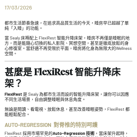
17/03/2026
都市生活節奏急速，在追求高品質生活的今天，睡房早已超越了單
純「入睡」的功能。
當 Sealy 床褥配上 FlexiRest 智能升降床架，睡房不再僅是睡眠的地
方，而是能隨心切換的私人影院、冥想空間，甚至是徹底放鬆的身
心修復室。當舒適不再受限於平面，睡房將化身為無限大的Wellness
空間。
甚麼是 FlexiRest 智能升降床
架？
FlexiRest
是 Sealy 為都市生活而設的智能升降床架，讓你可以因應
不同生活場景，自由調整睡眠與休息角度。
無論是閱讀、看電視、放鬆休息，甚至改善睡眠姿勢，FlexiRest 都
能輕鬆配合。
AUTO-REGRESSION 對
脊椎的特別呵護
FlexiRest 採用市場罕見的
Auto-Regression 技術
，當床架升起時，