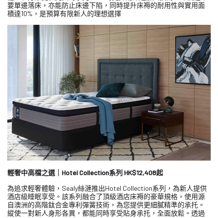
要單邊落床，亦能防止床邊下陷，同時提升床褥的耐用性與實用面
積達10%，是預算有限新人的理想選擇
輕奢中高檔之選｜Hotel Collection系列 HK$12,408起
為追求輕奢體驗，Sealy絲漣推出Hotel Collection系列，為新人提供
酒店級睡眠享受。該系列融合了頂級酒店床褥的豪華規格，使用源
自澳洲的高階鈦合金專利彈簧技術，為您提供更細膩精準的承托。
縱使一對新人身形各異，都能同時享受貼身承托，全面放鬆。透過