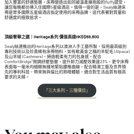
加入豐富的舒適墊層，床褥營造出如同被溫柔擁抱般的fluffy感受，
讓您每晚都彷彿入住國際5星級酒店。值得一提的是，Sealy絲漣床
褥是眾多國際五星級酒店指定使用的床褥品牌，這代表著對質量和
舒適度的極致追求。
頂級奢華之選｜Heritage系列 價值高達HK$$89,800
Sealy絲漣推出的Heritage系列以澳洲人手工藝所製，採用最高級別
專利技術以及珍貴稀有床褥物料，如有軟黃金之稱的羊駝毛 (Alpaca)
及山羊絨 (Cashmere)，締造輕柔有力的包身感。配合
®
ComfortBridge
微調紓壓墊層，提升卸力減壓效果達23%，更令床褥
表面每一毫米均細緻無縫地緊貼腰椎曲線，配合精湛工藝及世界領
先的專利科技，帶來無與倫比的熟睡體驗，適合對生活品質有極高
要求的夫婦。
「三大系列‧三種價位」