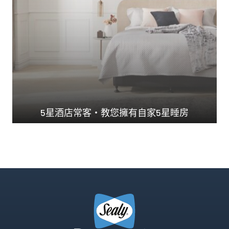
5星酒店常客・教您擁有自家5星睡房
澳洲Ｎo.1 承托力...