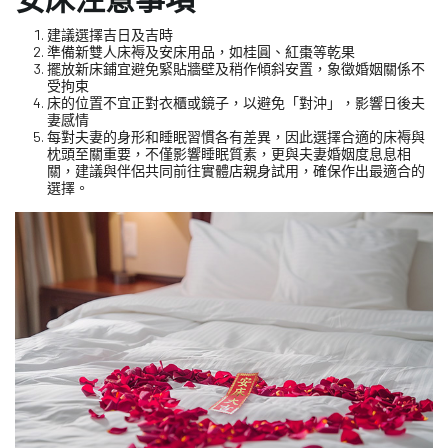
建議選擇吉日及吉時
準備新雙人床褥及安床用品，如桂圓、紅棗等乾果
擺放新床鋪宜避免緊貼牆壁及稍作傾斜安置，象徵婚姻關係不
受拘束
床的位置不宜正對衣櫃或鏡子，以避免「對沖」，影響日後夫
妻感情
每對夫妻的身形和睡眠習慣各有差異，因此選擇合適的床褥與
枕頭至關重要，不僅影響睡眠質素，更與夫妻婚姻度息息相
關，建議與伴侶共同前往實體店親身試用，確保作出最適合的
選擇。