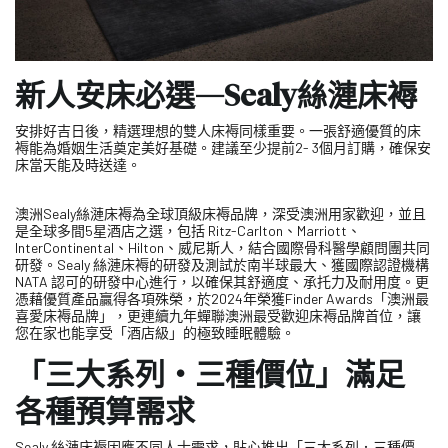
新人安床必選—Sealy絲漣床褥
安排好吉日後，精選理想的雙人床褥同樣重要。一張舒適優質的床
褥能為婚姻生活奠定美好基礎。建議至少提前2- 3個月訂購，確保安
床當天能及時送達。
澳洲Sealy絲漣床褥為全球頂級床褥品牌，深受澳洲用家歡迎，並且
是全球多間5星酒店之選，包括 Ritz-Carlton、Marriott、
InterContinental、Hilton、威尼斯人，結合國際骨科醫學顧問團共同
研發。Sealy 絲漣床褥的研發及測試於南半球最大、獲國際認證機構
NATA 認可的研發中心進行，以確保其舒適度、承托力及耐用度。更
憑藉優質產品贏得各項殊榮，於2024年榮獲Finder Awards「澳洲最
喜愛床褥品牌」，更連續九年蟬聯澳洲最受歡迎床褥品牌首位，讓
您在家也能享受「酒店級」的極致睡眠體驗。
「三大系列‧三種價位」滿足
各種預算需求
Sealy 絲漣床褥因應不同人士需求，貼心推出「三大系列．三種價