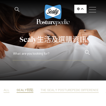
中
Sealy生活及選購資訊
ALL
SEALY特點
THE SEALY POSTUREPEDIC DIFFERENCE