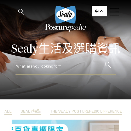
中
Sealy生活及選購資訊
ALL
SEALY特點
THE SEALY POSTUREPEDIC DIFFERENCE