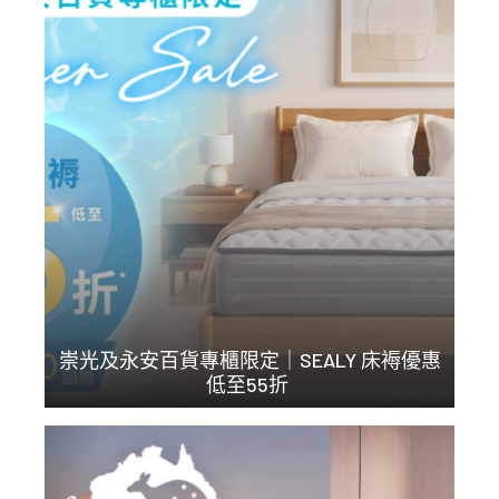
崇光及永安百貨專櫃限定｜SEALY 床褥優惠
低至55折
每晚好眠，就係對自己...