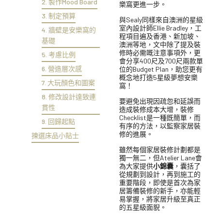
2. 製作Mood Board
樂窩更進一步。
3. 制定預算
與Sealy同樣來自澳洲的星級
室內設計師Ellie Bradley，工
4. 牆壁是安樂窩的
程項目遍及香港、新加坡、
基礎
澳洲等地，文中除了提及裝
修時必需嘅注意事項外，更
5. 考慮比例
會分享400尺及700尺兩款單
6. 營造層次感
位的Budget Plan，助您更有
概念地打造5星級夢想安樂
7. 大玩顏色和圖案
窩！
8. 修改設計達致連
要避免出現因疏忽和延誤而
貫性
造成裝修成本大增，裝修
Checklist是一種既簡單，而
9. 回歸起點
有序的方法，以監察家居裝
修的進展。
揀選床品小貼士
雖然每個家居裝修計劃都是
獨一無二，但Atelier Lane會
為大家提供
小錦囊
，囊括了
從規劃到設計，再到施工的
重要階段，即使是首次為家
居籌備裝修的新手，亦能輕
易掌握，將家居升級至真正
的五星級面貎。