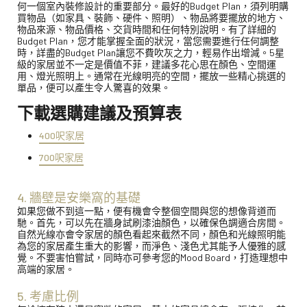
何一個室內裝修設計的重要部分。最好的Budget Plan，須列明購
買物品（如家具、裝飾、硬件、照明）、物品將要擺放的地方、
物品來源、物品價格、交貨時間和任何特別說明。有了詳細的
Budget Plan，您才能掌握全面的狀況，當您需要進行任何調整
時，詳盡的Budget Plan讓您不費吹灰之力，輕易作出增減。5星
級的家居並不一定是價值不菲，建議多花心思在顏色、空間運
用、燈光照明上。通常在光線明亮的空間，擺放一些精心挑選的
單品，便可以產生令人驚喜的效果。
下載選購建議及預算表
400呎家居
700呎家居
4. 牆壁是安樂窩的基礎
如果您做不到這一點，便有機會令整個空間與您的想像背道而
馳。首先，可以先在牆身試刷漆油顏色，以確保色調適合房間。
自然光線亦會令家居的顏色看起來截然不同，顏色和光線照明能
為您的家居產生重大的影響，而淨色、淺色尤其能予人優雅的感
覺。不要害怕嘗試，同時亦可參考您的Mood Board，打造理想中
高端的家居。
5. 考慮比例