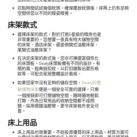
花點時間試試幾個枕頭，確保擺放枕頭後，床褥上仍有足夠
空間供您以不同的睡姿睡覺。
床架款式
選擇床架的款式，對於打造5星級的睡房也是
非常重要的。您想要一張具有特大儲物空間
的床架、酒店床架，還是側開式油壓床架、
尾開式油壓床架？
在決定床架的款式後，您亦可揀選富個性化
的床頭板，Sealy床頭板備有不同的設計，有
簡約風、經典鈕扣紋、以釘扣縫製出菱形格
紋等，可配合家居整體設計風格。
如果您家中沒有足夠的儲存空間，
Sealy的電
動儲物床架
便是一個安全可靠的選擇，只需
一個按鈕即可打開儲物空間，隨時隨地輕鬆
打開，作為日常用品的收納空間都不成問
題。採用德國油壓臂，更令床架格外安全可
靠。
床上用品
床上用品也很重要，不妨投資優質的床上用品。材質方面可