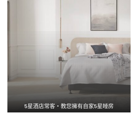
5星酒店常客・教您擁有自家5星睡房
澳洲Ｎo.1 承托力...