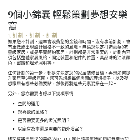
9個小錦囊 輕鬆策劃夢想安樂
窩
1. 計劃、計劃、計劃
如果您不計劃，遲早會浪費您的金錢和時間。沒有事前計劃，會
有重做或出現設計風格不一致的風險。無論您決定打造豪華的5
星級家居，或是平實簡約家居，計劃都是非常重要的，計劃內容
須包括整體家居風格、固定裝置和配件的位置、具品味的油漆顏
色、窗簾和燈光照明等。
任何計劃的第一步，都是先決定您的家居裝修目標，再想如何提
升家居至5星級氛圍。您可先想想每個房間的理想樣子，以及夢
想家居有哪些必備要點，然後再將這些元素混搭在一起。
另外，您亦需要考慮以下幾項事情
空間的運用
您喜歡的風格？
是否需要更多的燈光照明？
以廚房為本還是需要的額外浴室？
切記這將會是您的最終 Wishlist，因此請盡您所能鉅細無遺地記