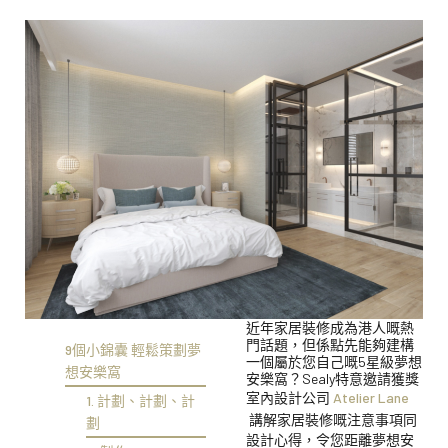
近年家居裝修成為港人嘅熱
門話題，但係點先能夠建構
9個小錦囊 輕鬆策劃夢
一個屬於您自己嘅5星級夢想
想安樂窩
安樂窩？Sealy特意邀請獲獎
室內設計公司
Atelier Lane
1. 計劃、計劃、計
講解家居裝修嘅注意事項同
劃
設計心得，令您距離夢想安