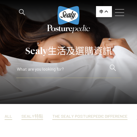
中
Sealy生活及選購資訊
ALL
SEALY特點
THE SEALY POSTUREPEDIC DIFFERENCE