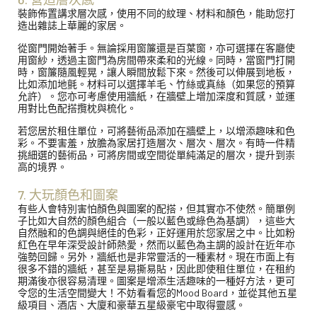
裝飾佈置講求層次感，使用不同的紋理、材料和顏色，能助您打
造出雜誌上華麗的家居。
從窗門開始著手。無論採用窗簾還是百葉窗，亦可選擇在客廳使
用窗紗，透過主窗門為房間帶來柔和的光線。同時，當窗門打開
時，窗簾隨風輕晃，讓人瞬間放鬆下來。然後可以伸展到地板，
比如添加地氈。材料可以選擇羊毛、竹絲或真絲（如果您的預算
允許）。您亦可考慮使用牆紙，在牆壁上增加深度和質感，並運
用對比色配搭攬枕與梳化。
若您居於租住單位，可將藝術品添加在牆壁上，以增添趣味和色
彩。不要害羞，放膽為家居打造層次、層次、層次。有時一件精
挑細選的藝術品，可將房間或空間從單純滿足的層次，提升到崇
高的境界。
7. 大玩顏色和圖案
有些人會特別害怕顏色與圖案的配搭，但其實亦不使然。簡單例
子比如大自然的顏色組合（一般以藍色或綠色為基調），這些大
自然融和的色調與絕佳的色彩，正好運用於您家居之中。比如粉
紅色在早年深受設計師熱愛，然而以藍色為主調的設計在近年亦
強勢回歸。另外，牆紙也是非常靈活的一種素材。現在市面上有
很多不錯的牆紙，甚至是易撕易貼，因此即使租住單位，在租約
期滿後亦很容易清理。圖案是增添生活趣味的一種好方法，更可
令您的生活空間變大！不妨看看您的Mood Board，並從其他五星
級項目、酒店、大廈和豪華五星級豪宅中取得靈感。