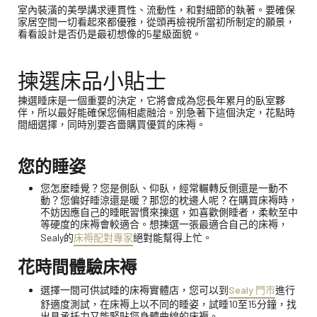
室內裝潢的美學講求連貫性、流動性，和對細節的執著。要確保
家居空間一切看起來都優雅，從頭再檢視所當初所制定的願景，
看看設計是否仍是最初想像的5星級面貌。
揀選床品小貼士
揀選睡床是一個重要的決定，它將會成為您長年累月的臥室夥
伴，所以最好能確保您倆相處融洽。別急著下這個決定，花點時
間細選擇，同時別要吝嗇購買優質的床褥。
您的睡姿
您怎麼睡覺？您是側臥、仰臥，經常輾轉反側還是一動不
動？您偏好睡涼還是暖？那您的枕邊人呢？在購買床褥時，
不妨因應自己的睡眠習慣來㨂選，如喜歡側睡者，柔軟至中
等硬度的床褥會較適合。想揀選一張最適合自己的床褥，
Sealy的
床褥配對專家
絕對能幫得上忙。
花時間體驗床褥
選擇一間可供試睡的床褥實體店，您可以到
Sealy 門市
進行
舒適度測試，在床褥上以不同的睡姿，試睡10至15分鐘，找
出具承托力又能緊貼您身體曲線的床褥。