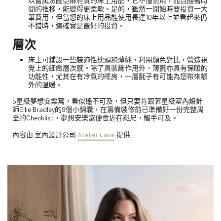
以嘗試法國亞麻材質的床上用品，它不僅耐用，而且隨著時
間的推移，能變得更柔軟。是的，雖然一開始時要投資一大
筆費用，但當您的床上用品能使用長達10年以上並看起來仍
不錯時，這確實是最好的投資。
層次
床上可鋪設一些裝飾性枕頭和薄氈，利用顏色對比，營造視
覺上的細緻層次感。除了具裝飾作用外，薄氈亦具有保暖的
功能性，尤其在有冷氣的睡房，一層氈子有可能為您帶來額
外的溫暖。
5星級夢想安樂窩，看似遙不可及，但只要肯跟著星級室內設計
師Ellie Bradley的9個小錦囊，在籌備裝修前已準備好一份完整周
全的Checklist，夢想安樂窩便會近在咫尺，觸手可及。
內容由 室內設計公司
Atelier Lane
提供