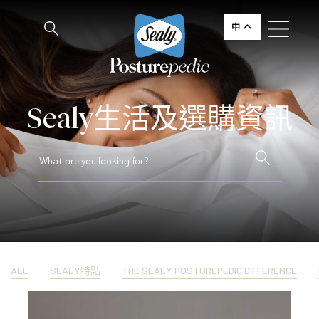
中
Sealy生活及選購資訊
ALL
SEALY特點
THE SEALY POSTUREPEDIC DIFFERENCE