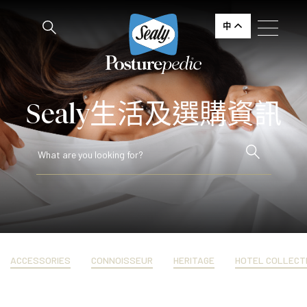
中
Sealy生活及選購資訊
ACCESSORIES
CONNOISSEUR
HERITAGE
HOTEL COLLECT