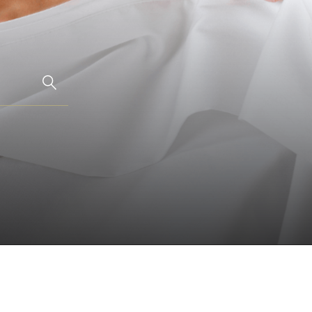
ion
科技的睡眠藝術，為您帶來奢適的酣睡時光。
就極致酣睡體驗。