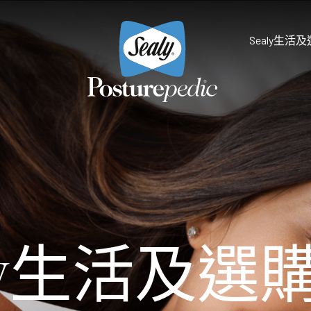
Sealy生活
為什麼選擇Sealy
床褥保護墊及被鋪
研究和開發
享受健康睡眠
天然物料 質感舒適
Sealy的技術
Palatial Crest Colle
的全新體驗。
雙重堅固承托，帶給你尊貴
Premium Collection
aly生活及選
完美平衡舒適與承托，滿足
Prestige Collection
體驗。
無與倫比的舒適愜意，締造