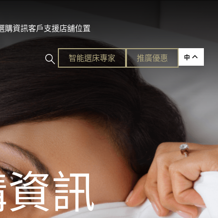
及選購資訊
客戶支援
店舖位置
智能選床專家​
推廣優惠
中
ction
的護脊睡眠
購資訊
各種需要。
平易近人的奢華體驗。