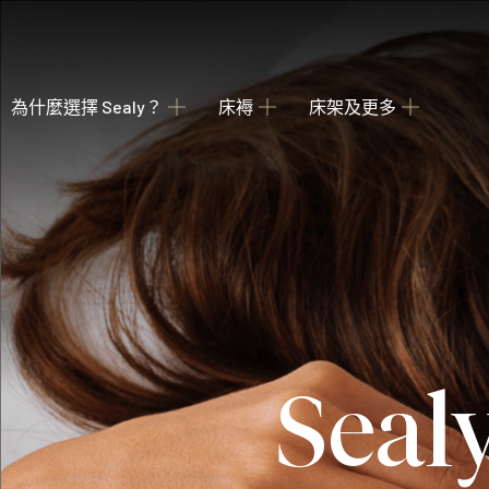
為什麼選擇 Sealy？
床褥
床架及更多
關於我們
瀏覽床褥
床架
睡枕
我們的歷史
為您甄選融合先進科技與功能的理想 Sealy 床墊
收納強大 德國配件
提供不同款式 
產業百年傳承
Posture Premier Collection
酒店合作項目
從此進入Sealy床褥的睡眠國度，享受護脊及舒服睡眠
全球五星級酒店的首選
PostureLux Collection
Se
以專利科技打造持久的舒適承托，是物超所值之選。
Hotel Collection
無論在家在外，都擁有宛如身處5星級酒店的豪華睡眠