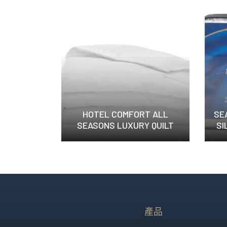
HOTEL COMFORT ALL
SE
SEASONS LUXURY QUILT
S
Sealy 舒適四季...
產品