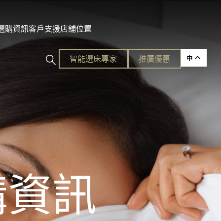
及選購資訊
客戶支援
店舖位置
智能選床專家​
推廣優惠
中
ction
的護脊睡眠
購資訊
各種需要。
平易近人的奢華體驗。