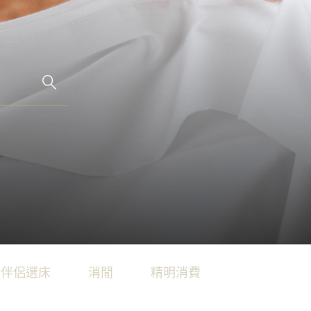
ion
科技的睡眠藝術，為您帶來奢適的酣睡時光。
就極致酣睡體驗。
‧伴侶選床
消閒
精明消費