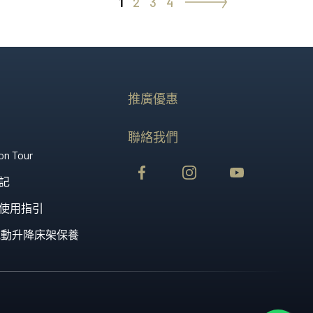
1
2
3
4
»
優質床架有助發揮床褥...
推廣優惠
聯絡我們
on Tour
記
使用指引
st 電動升降床架保養