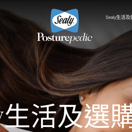
Sealy生活
為什麼選擇Sealy
床褥保護墊及被鋪
研究和開發
享受健康睡眠
天然物料 質感舒適
Sealy的技術
Palatial Crest Colle
的全新體驗。
雙重堅固承托，帶給你尊貴
Premium Collection
aly生活及選
完美平衡舒適與承托，滿足
Prestige Collection
體驗。
無與倫比的舒適愜意，締造