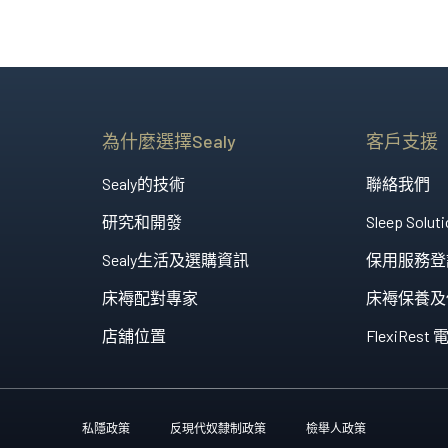
這款床架採用德國油壓...
配備德國油壓技術的S...
為什麼選擇Sealy
客戶支援
Sealy的技術
聯絡我們
研究和開發
Sleep Soluti
Sealy生活及選購資訊
保用服務登
床褥配對專家
床褥保養及
店舖位置
FlexiRe
私隱政策
反現代奴隸制政策
檢舉人政策