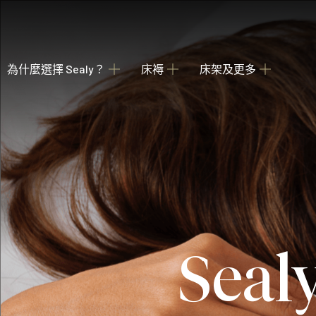
為什麼選擇 Sealy？
床褥
床架及更多
關於我們
瀏覽床褥
床架
睡枕
我們的歷史
為您甄選融合先進科技與功能的理想 Sealy 床墊
收納強大 德國配件
提供不同款式 
產業百年傳承
Posture Premier Collection
酒店合作項目
從此進入Sealy床褥的睡眠國度，享受護脊及舒服睡眠
全球五星級酒店的首選
PostureLux Collection
Se
以專利科技打造持久的舒適承托，是物超所值之選。
Hotel Collection
無論在家在外，都擁有宛如身處5星級酒店的豪華睡眠