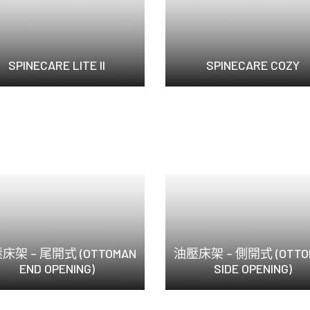
SPINECARE LITE II
SPINECARE COZY
SpineCare ...
加硬式床褥Spine...
床架 – 尾開式 (OTTOMAN
油壓床架 – 側開式 (OTTO
END OPENING)
SIDE OPENING)