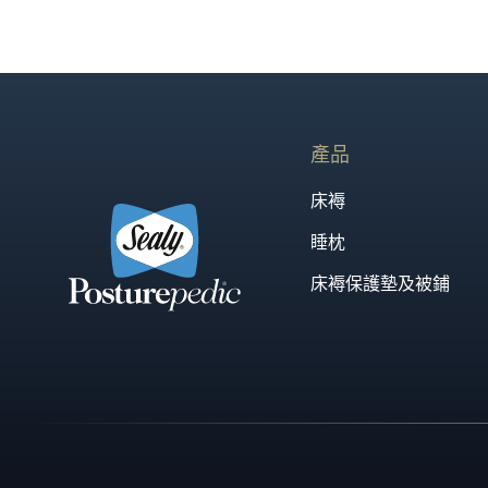
電動油壓儲物床架，一...
產品
床褥
睡枕
床褥保護墊及被鋪