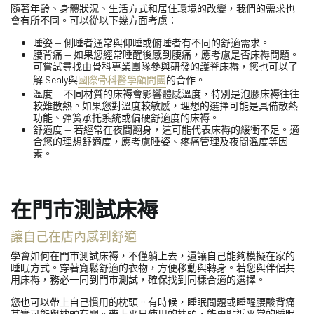
隨著年齡、身體狀況、生活方式和居住環境的改變，我們的需求也
會有所不同。可以從以下幾方面考慮：
睡姿 — 側睡者通常與仰睡或俯睡者有不同的舒適需求。
腰背痛 — 如果您經常睡醒後感到腰痛，應考慮是否床褥問題。
可嘗試尋找由骨科專業團隊參與研發的護脊床褥，您也可以了
解 Sealy與
國際骨科醫學顧問團
的合作。
溫度 — 不同材質的床褥會影響體感溫度，特別是泡膠床褥往往
較難散熱。如果您對溫度較敏感，理想的選擇可能是具備散熱
功能、彈簧承托系統或偏硬舒適度的床褥。
舒適度 — 若經常在夜間翻身，這可能代表床褥的緩衝不足。適
合您的理想舒適度，應考慮睡姿、疼痛管理及夜間溫度等因
素。
在門市測試床褥
讓自己在店內感到舒適
學會如何在門市測試床褥，不僅躺上去，還讓自己能夠模擬在家的
睡眠方式。穿著寬鬆舒適的衣物，方便移動與轉身。若您與伴侶共
用床褥，務必一同到門市測試，確保找到同樣合適的選擇。
您也可以帶上自己慣用的枕頭。有時候，睡眠問題或睡醒腰酸背痛
其實可能與枕頭有關。帶上平日使用的枕頭，能更貼近平常的睡眠