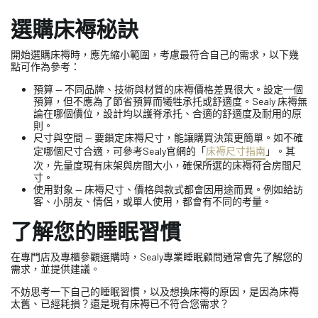
選購床褥秘訣
開始選購床褥時，應先縮小範圍，考慮最符合自己的需求，以下幾
點可作為參考：
預算 — 不同品牌、技術與材質的床褥價格差異很大。設定一個
預算，但不應為了節省預算而犧牲承托或舒適度。Sealy 床褥無
論在哪個價位，設計均以護脊承托、合適的舒適度及耐用的原
則。
尺寸與空間 — 要鎖定床褥尺寸，能讓購買決策更簡單。如不確
定哪個尺寸合適，可參考Sealy官網的「
床褥尺寸指南
」。其
次，先量度現有床架與房間大小，確保所選的床褥符合房間尺
寸。
使用對象 — 床褥尺寸、價格與款式都會因用途而異。例如給訪
客、小朋友、情侶，或單人使用，都會有不同的考量。
了解您的睡眠習慣
在專門店及專櫃參觀選購時，Sealy專業睡眠顧問通常會先了解您的
需求，並提供建議。
不妨思考一下自己的睡眠習慣，以及想換床褥的原因，是因為床褥
太舊、已經耗損？還是現有床褥已不符合您需求？