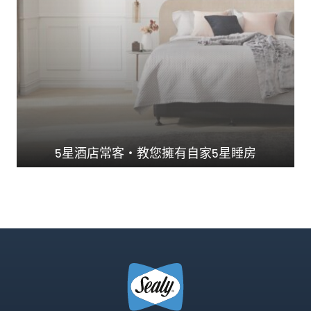
5星酒店常客・教您擁有自家5星睡房
澳洲Ｎo.1 承托力...