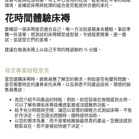
環境，並確認床褥與枕頭的組合是否能提供合適的承托。
花時間體驗床褥
要確認一張床褥是否適合自己，唯一方法就是親身去體驗。事前準
備一份清單，想測試的床褥類型或型號，令過程更簡單，逐一嘗
試，並感受它們的差異。
建議在每張床褥上以自己平常的睡姿躺約 15 分鐘。
尋求專業睡眠意見
當您選購床褥時，銷售員應了解您的需求，例如是否有腰背問題、
是否需要特定的護脊承托床褥，以及熟悉不同產品技術。理想的銷
售員應該：
為您介紹不同產品的特點：例如，如您容易在夜間感到炎熱，
可以了解有哪些床褥具備透氣層或涼感散熱功能。
給予充分時間與空間：讓您以習慣的睡眠方式測試床褥，不急
於作決定，在您提出問題時，隨時提供協助。
以您的需求為重：而不是單純推銷最昂貴的產品。您應該感到
輕鬆自在，而不是被迫快速下決定。