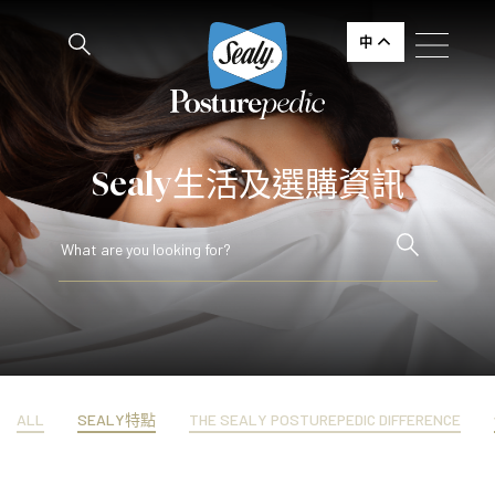
中
Sealy生活及選購資訊
ALL
SEALY特點
THE SEALY POSTUREPEDIC DIFFERENCE